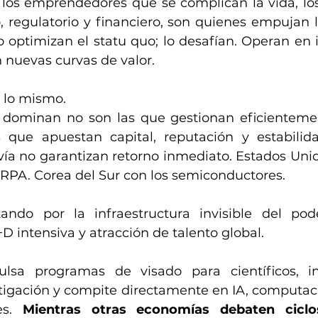
l, los emprendedores que se complican la vida, l
o, regulatorio y financiero, son quienes empujan 
o optimizan el statu quo; lo desafían. Operan en 
n nuevas curvas de valor.
e lo mismo.
dominan no son las que gestionan eficientement
que apuestan capital, reputación y estabilidad
ía no garantizan retorno inmediato. Estados Unido
ARPA. Corea del Sur con los semiconductores. 
ando por la infraestructura invisible del pode
I+D intensiva y atracción de talento global.
ulsa programas de visado para científicos, i
stigación y compite directamente en IA, computaci
es. 
Mientras otras economías debaten ciclos