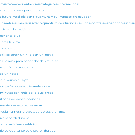
nviértete-en-orientador-estratégico-e-internacional
generadores-de-oportunidades
/un-futuro-medible-zeno-quantum-y-su-impacto-en-ecuador
adiós-a-las-aulas-vacías-zeno-quantum-revoluciona-la-lucha-contra-el-abandono-escola
articipa-del-webinar
eorienta-club
-eres-la-clave
liz-retorno
egirías-tener-un-hijo-con-un-test-1
as-5-claves-para-saber-dónde-estudiar
asta-dónde-tu-quieras
res-un-notas
en-a-vernos-al-4yfn
acompañando-al-qué-va-el-donde
5-minutos-son-más-de-lo-que-crees
millones-de-combinaciones
pues-si-que-te-puedo-ayudar
alcular-la-nota-proyectada-de-tus-alumnos
ues-la-verdad-no-se
rientar-midiendo-el-futuro
quieres-que-tu-colegio-sea-embajador