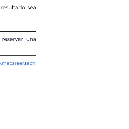
resultado sea 
 r
eservar una 
mecareer.tech
, 