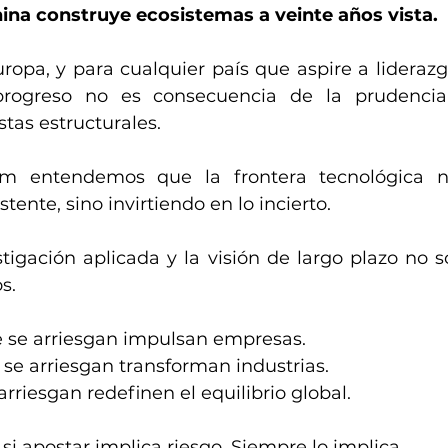
hina construye ecosistemas a veinte años vista.
ropa, y para cualquier país que aspire a liderazgo
progreso no es consecuencia de la prudencia
tas estructurales.
 entendemos que la frontera tecnológica no
tente, sino invirtiendo en lo incierto. 
estigación aplicada y la visión de largo plazo no s
s.
e se arriesgan impulsan empresas. 
se arriesgan transforman industrias.
arriesgan redefinen el equilibrio global.
si apostar implica riesgo. Siempre lo implica.