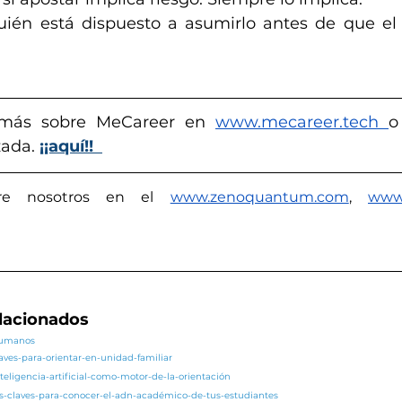
ién está dispuesto a asumirlo antes de que el 
más sobre MeCareer en 
www.mecareer.tech
o
ada. 
¡¡aquí!!
e nosotros en el 
www.zenoquantum.com
,
www.
elacionados
/humanos
laves-para-orientar-en-unidad-familiar
teligencia-artificial-como-motor-de-la-orientación
as-claves-para-conocer-el-adn-académico-de-tus-estudiantes