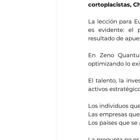
cortoplacistas, C
La lección para Eu
es evidente: el 
resultado de apues
En Zeno Quantum
optimizando lo exis
El talento, la inv
activos estratégico
Los individuos qu
Las empresas que 
Los países que se 
La pregunta no es 