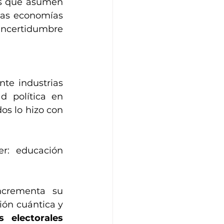
os que asumen 
las economías 
incertidumbre 
e industrias 
 política en 
s lo hizo con 
r: educación 
ncrementa su 
ón cuántica y 
 electorales 