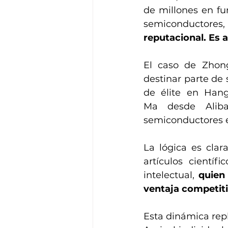
de millones en fun
semiconductores,
reputacional. Es 
El caso de Zhong
destinar parte de 
de élite en Hangz
Ma desde Alibab
semiconductores e
La lógica es clar
artículos científ
intelectual, 
quien
ventaja competit
Esta dinámica repl