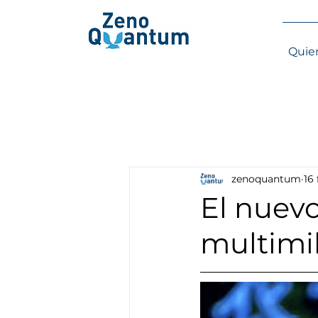
Quie
zenoquantum
16 
El nuevo
multimil