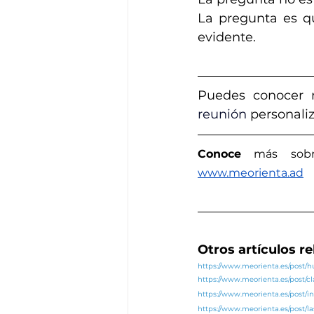
La pregunta es qu
evidente.
Puedes conocer 
reunión 
personaliz
Conoce
 más sobr
www.meorienta.ad
Otros artículos r
https://www.meorienta.es/post
https://www.meorienta.es/post/c
https://www.meorienta.es/post/in
https://www.meorienta.es/post/l