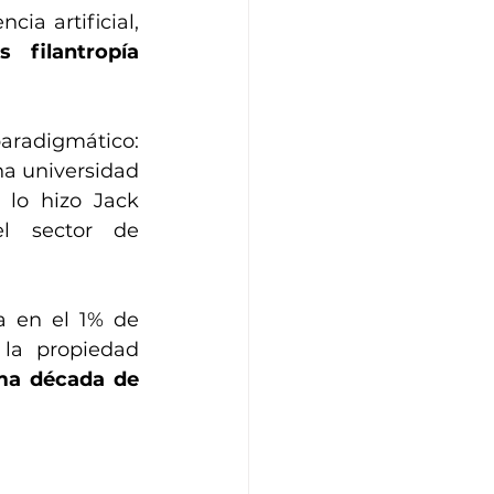
ia artificial, 
 filantropía 
radigmático: 
na universidad 
lo hizo Jack 
l sector de 
 en el 1% de 
 la propiedad 
ma década de 