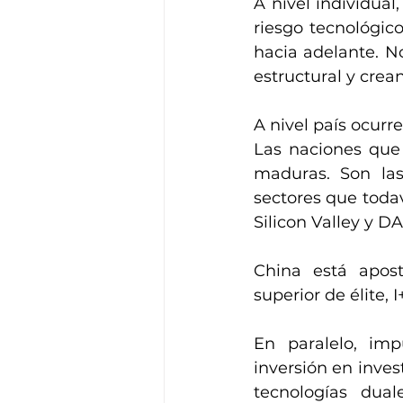
A nivel individua
riesgo tecnológic
hacia adelante. N
estructural y crea
A nivel país ocurr
Las naciones que 
maduras. Son las 
sectores que todav
Silicon Valley y D
China está apost
superior de élite, 
En paralelo, imp
inversión en inve
tecnologías dual