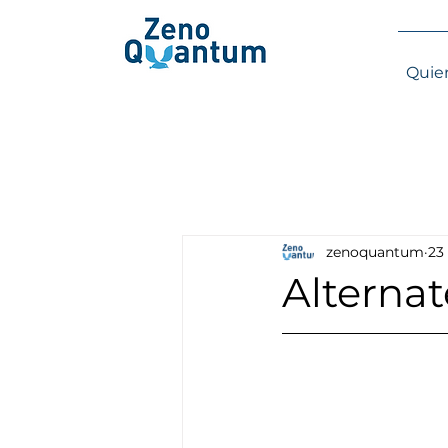
Quie
zenoquantum
23
Alterna