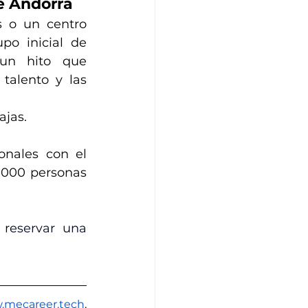
de Andorra
 o un centro 
o inicial de 
un hito que 
alento y las 
ajas.
nales con el 
.000 personas 
 r
eservar una 
mecareer.tech
, 