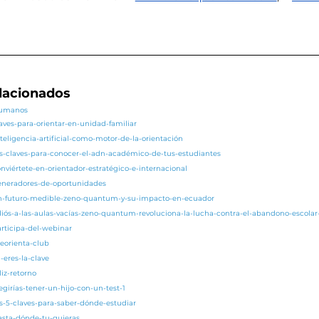
elacionados
/humanos
laves-para-orientar-en-unidad-familiar
teligencia-artificial-como-motor-de-la-orientación
as-claves-para-conocer-el-adn-académico-de-tus-estudiantes
nviértete-en-orientador-estratégico-e-internacional
generadores-de-oportunidades
/un-futuro-medible-zeno-quantum-y-su-impacto-en-ecuador
adiós-a-las-aulas-vacías-zeno-quantum-revoluciona-la-lucha-contra-el-abandono-escola
articipa-del-webinar
eorienta-club
-eres-la-clave
liz-retorno
egirías-tener-un-hijo-con-un-test-1
as-5-claves-para-saber-dónde-estudiar
asta-dónde-tu-quieras