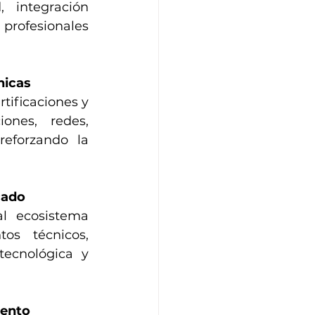
 integración 
rofesionales 
nicas
ificaciones y 
ones, redes, 
reforzando la 
cado
l ecosistema 
os técnicos, 
ecnológica y 
iento