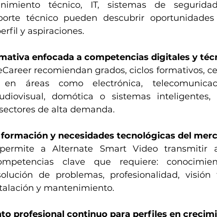
imiento técnico, IT, sistemas de seguridad,
porte técnico pueden descubrir oportunidades p
rfil y aspiraciones.
mativa enfocada a competencias digitales y téc
areer recomiendan grados, ciclos formativos, cert
s en áreas como electrónica, telecomunicaci
udiovisual, domótica o sistemas inteligentes, 
sectores de alta demanda.
 formación y necesidades tecnológicas del mer
permite a Alternate Smart Video transmitir a
ompetencias clave que requiere: conocimient
lución de problemas, profesionalidad, visión t
stalación y mantenimiento.
 profesional continuo para perfiles en crecim