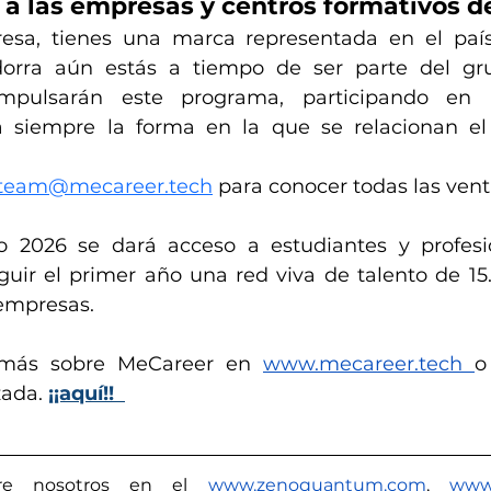
n a las empresas y centros formativos 
esa, tienes una marca representada en el país
orra aún estás a tiempo de ser parte del grup
pulsarán este programa, participando en 
 siempre la forma en la que se relacionan el t
team@mecareer.tech
 para conocer todas las vent
o 2026 se dará acceso a estudiantes y profesio
guir el primer año una red viva de talento de 15
empresas.
más sobre MeCareer en 
www.mecareer.tech
o
ada. 
¡¡aquí!!
e nosotros en el 
www.zenoquantum.com
,
www.