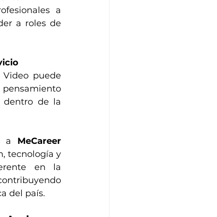
ofesionales a 
er a roles de 
vicio
t Video puede 
, pensamiento 
 dentro de la 
 a 
MeCareer 
 tecnología y 
rente en la 
ontribuyendo 
a del país.