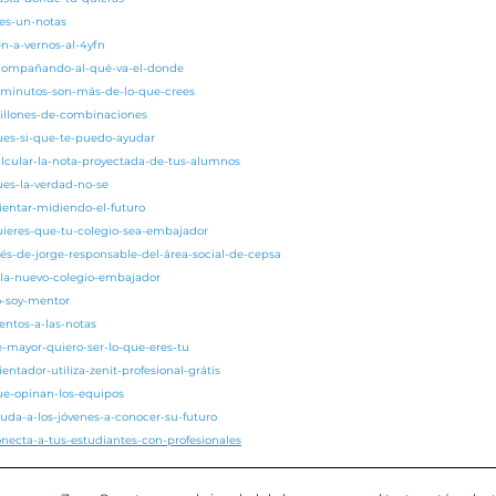
res-un-notas
en-a-vernos-al-4yfn
acompañando-al-qué-va-el-donde
5-minutos-son-más-de-lo-que-crees
millones-de-combinaciones
pues-si-que-te-puedo-ayudar
alcular-la-nota-proyectada-de-tus-alumnos
ues-la-verdad-no-se
rientar-midiendo-el-futuro
quieres-que-tu-colegio-sea-embajador
nés-de-jorge-responsable-del-área-social-de-cepsa
zola-nuevo-colegio-embajador
o-soy-mentor
entos-a-las-notas
e-mayor-quiero-ser-lo-que-eres-tu
entador-utiliza-zenit-profesional-grátis
ue-opinan-los-equipos
yuda-a-los-jóvenes-a-conocer-su-futuro
onecta-a-tus-estudiantes-con-profesionales