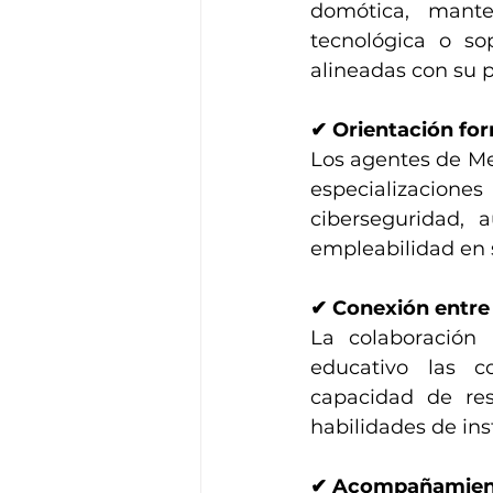
domótica, manten
tecnológica o so
alineadas con su pe
✔ Orientación for
Los agentes de MeC
especializacione
ciberseguridad, a
empleabilidad en 
✔ Conexión entre
La colaboración 
educativo las c
capacidad de reso
habilidades de in
✔ Acompañamiento