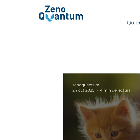
Quie
zenoquantum
24 oct 2025
4 min de lectura