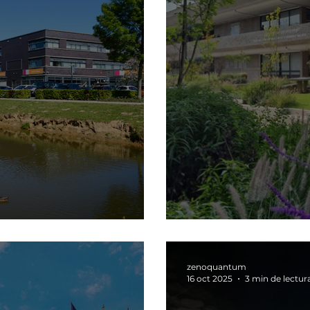
uit met MeOrienta
Go live Méxic
zenoquantum
16 oct 2025
3 min de lectur