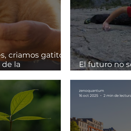
, criamos gatitos.
 de la
El futuro no s
interpreta
zenoquantum
16 oct 2025
2 min de lectur