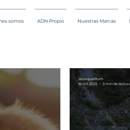
nes somos
ADN Propio
Nuestras Marcas
zenoquantum
16 oct 2025
3 min de lectur