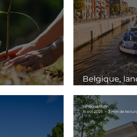
Belgique, la
espera, se cultiva
programme M
zenoquantum
16 oct 2025
2 min de lectur