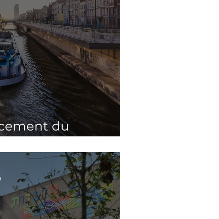
ncement du
eOrienta
a