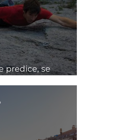
e predice, se
a