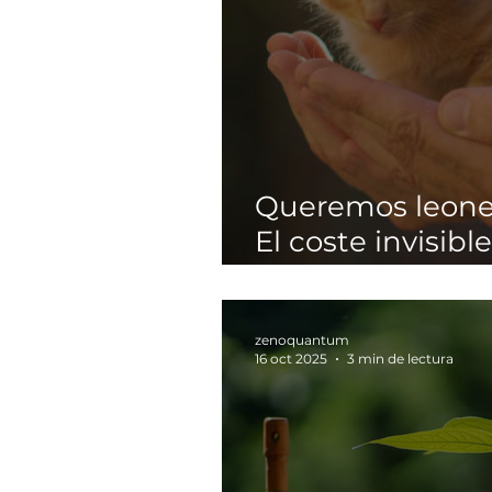
Queremos leones
El coste invisible
sobreprotección
zenoquantum
16 oct 2025
3 min de lectura