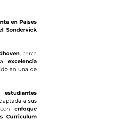
nta en Países 
l Sondervick 
ldhoven
, cerca 
la 
excelencia 
tido en una de 
a 
estudiantes 
daptada a sus 
 con 
enfoque 
s Curriculum 