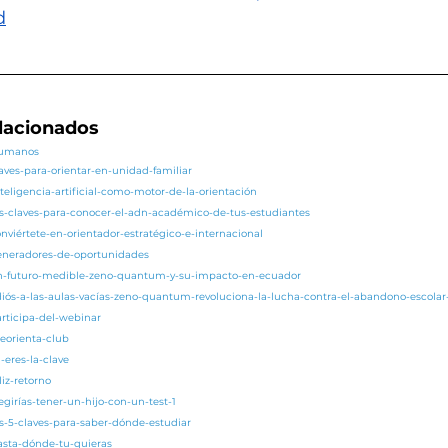
d
elacionados
/humanos
laves-para-orientar-en-unidad-familiar
teligencia-artificial-como-motor-de-la-orientación
as-claves-para-conocer-el-adn-académico-de-tus-estudiantes
nviértete-en-orientador-estratégico-e-internacional
generadores-de-oportunidades
/un-futuro-medible-zeno-quantum-y-su-impacto-en-ecuador
adiós-a-las-aulas-vacías-zeno-quantum-revoluciona-la-lucha-contra-el-abandono-escola
articipa-del-webinar
eorienta-club
-eres-la-clave
liz-retorno
egirías-tener-un-hijo-con-un-test-1
as-5-claves-para-saber-dónde-estudiar
asta-dónde-tu-quieras