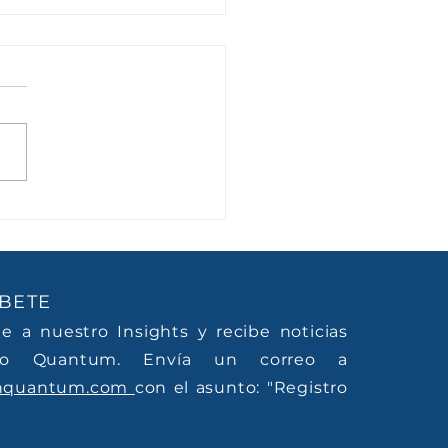
alento no se espera, se
iva
BETE
te a nuestro Insights y recibe noticias
o Quantum. Envía un correo a
nquantum.com
con el asunto: "Registro