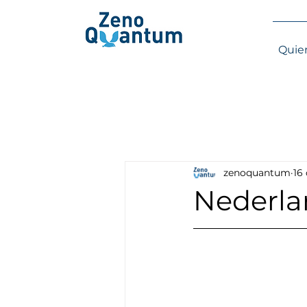
Quie
zenoquantum
16
Nederla