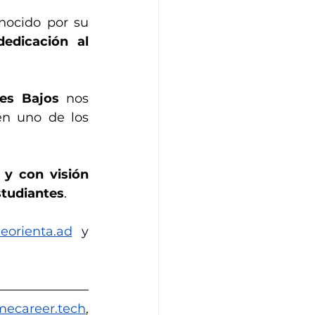
 es un centro educativo reconocido por su 
dedicación al 
ses Bajos
 nos 
 en uno de los 
y con visión 
studiantes
.
orienta.ad
y 
ecareer.tech
, 