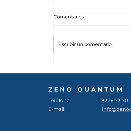
Comentarios
Escribir un comentario...
Queremos leones, criamos
gatitos. El coste invisible
de la sobreprotección
ZENO QUANTUM
Teléfono
+376 73 70 
E-mail:
info@zeno