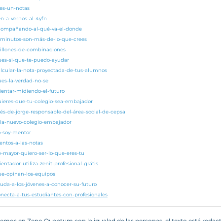
res-un-notas
en-a-vernos-al-4yfn
acompañando-al-qué-va-el-donde
5-minutos-son-más-de-lo-que-crees
millones-de-combinaciones
pues-si-que-te-puedo-ayudar
alcular-la-nota-proyectada-de-tus-alumnos
ues-la-verdad-no-se
rientar-midiendo-el-futuro
quieres-que-tu-colegio-sea-embajador
nés-de-jorge-responsable-del-área-social-de-cepsa
zola-nuevo-colegio-embajador
o-soy-mentor
entos-a-las-notas
e-mayor-quiero-ser-lo-que-eres-tu
entador-utiliza-zenit-profesional-grátis
ue-opinan-los-equipos
yuda-a-los-jóvenes-a-conocer-su-futuro
onecta-a-tus-estudiantes-con-profesionales
mos en Zeno Quantum con la igualad de las personas, el texto está redac