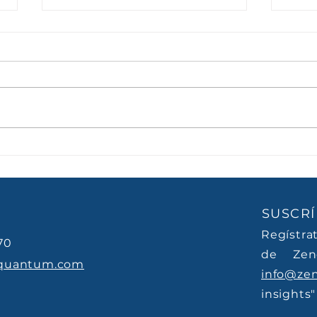
El futuro no se predice, se
El t
interpreta
cult
SUSCRÍ
Regístra
70
de Zen
quantum.com
info@ze
insights"