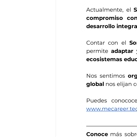
Actualmente, el 
S
compromiso con 
desarrollo integra
Contar con el 
So
permite 
adaptar 
ecosistemas edu
Nos sentimos 
org
global
 nos elijan 
Puedes conococ
www.mecareer.te
Conoce
 más sobr