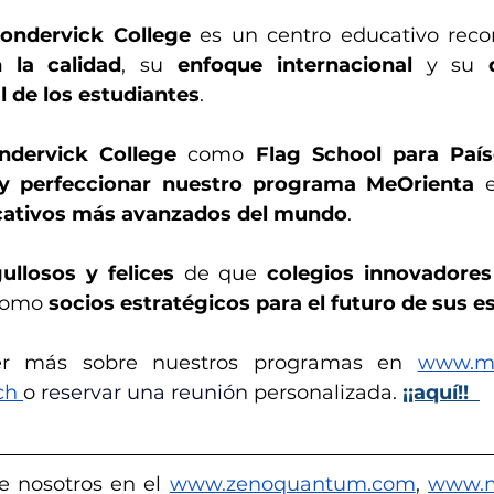
ondervick College
la calidad
, su 
enfoque internacional
 y su 
l de los estudiantes
.
ndervick College
 como 
Flag School para Paí
y perfeccionar nuestro programa MeOrienta
cativos más avanzados del mundo
.
ullosos y felices
 de que 
colegios innovadores 
como 
socios estratégicos para el futuro de sus e
er más sobre nuestros programas en 
www.me
ch
o r
eservar una reunión 
personalizada. 
¡¡aquí!!
e nosotros en el 
www.zenoquantum.com
,
www.m