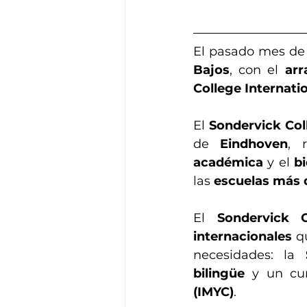
El pasado mes de 
Bajos
, con el 
arr
College Internati
El 
Sondervick Col
de 
Eindhoven
, 
académica
 y el 
b
las 
escuelas más 
El 
Sondervick C
internacionales
 q
necesidades: la 
bilingüe
 y un cu
(IMYC)
.