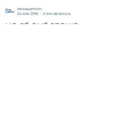
zenoquantum
24 mar 2019
3 min de lectura
NO SÉ QUÉ SEGUIR
ESTUDIANDO
Saber con certeza lo que quieres
estudiar es difícil. La elección de los
estudios superiores es un momento de
gran tensión para muchos...