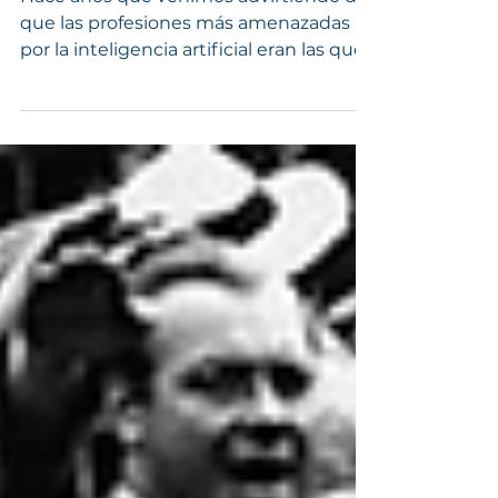
sirviendo croquetas
congeladas
Hace años que venimos advirtiendo de
que las profesiones más amenazadas
por la inteligencia artificial eran las que
vivían del conocimiento estándar. La IA
no venía primero a sustituir manos.
Venía a reducir el valor de la
intermediación intelectual. Y eso dejaba
a muchas profesiones de "cuello
blanco" mucho más expuestas de lo
que querían admitir. Durante décadas
construimos una idea muy concreta de
prestigio profesional. Asociamos valor a
quien tenía acceso privilegiado al