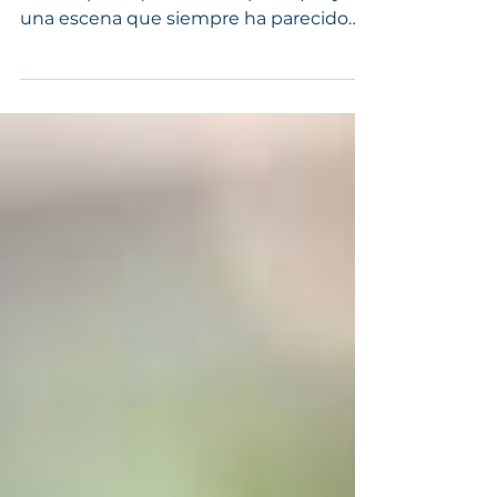
En la película The Shawshank
Redemption (Cadena Perpetua) hay
una escena que siempre ha parecido
mucho más dura que la propia cárcel.
Brooks, el viejo bibliotecario, recibe por
fin la libertad después de pasar media
vida encerrado. Durante años había
soñado con salir de allí. Pero cuando
llega el momento, descubre algo peor
que la prisión: el mundo exterior ya no
le pertenece. Todo ha cambiado
demasiado deprisa. Las calles. Las
personas. El ritmo. Las normas. La forma
de vivi