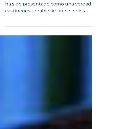
del trabajo en equipo
Durante décadas, el trabajo en equipo
ha sido presentado como una verdad
casi incuestionable. Aparece en los
decálogos de valores de las empresas,
en los trípticos de venta de los centros
educativos, en los programas de las
escuelas de negocios. Colaboración,
cooperación, consenso. Como si fuera
una ley natural del éxito. Pero no, no lo
es. El trabajo en equipo fue una
solución extraordinaria para la lógica
industrial del siglo XX. En un entorno
relativamente estable y predec