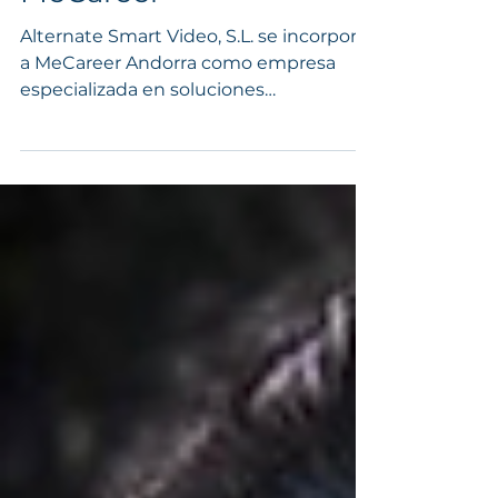
MeCareer
Alternate Smart Video, S.L. se incorpora
a MeCareer Andorra como empresa
especializada en soluciones
audiovisuales avanzadas, sistemas de
videovigilancia, domótica, tecnología
inteligente y servicios técnicos
profesionales. Con esta adhesión, la
compañía refuerza su compromiso con
la innovación, la digitalización y el
desarrollo de talento cualificado en un
sector en plena transformación
tecnológica. En el marco del programa,
MeCareer integra una red de
inteligencia cogniti