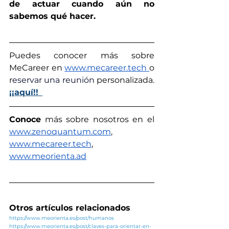
de actuar cuando aún no 
sabemos qué hacer.
Puedes conocer más sobre 
MeCareer en 
www.mecareer.tech
o 
r
eservar una reunión 
personalizada. 
¡¡aquí!!
Conoce
 más sobre nosotros en el 
www.zenoquantum.com
,
www.mecareer.tech
, 
www.meorienta.ad
Otros artículos relacionados
https://www.meorienta.es/post/humanos
https://www.meorienta.es/post/claves-para-orientar-en-