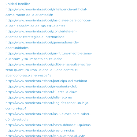
unidad-familiar
https://www.meorienta.es/post/inteligencia-artificial-
como-motor-de-la-orientación
https://www.meorienta.es/post/las-claves-para-conocer-
el-adn-académico-de-tus-estudiantes
https://www.meorienta.es/post/conviértete-en-
orientador-estratégico-e-internacional
https://www.meorienta.es/post/generadores-de-
oportunidades
https://www.meorienta.es/post/un-futuro-medible-zeno-
quantum-y-su-impacto-en-ecuador
https://www.meorienta.es/post/adiós-a-las-aulas-vacías-
zeno-quantum-revoluciona-la-lucha-contra-el-
abandono-escolar-en-españa
https://www.meorienta.es/post/participa-del-webinar
https://www.meorienta.es/post/meorienta-club
https://www.meorienta.es/post/tú-eres-la-clave
https://www.meorienta.es/post/feliz-retorno
https://www.meorienta.es/post/elegirías-tener-un-hijo-
con-un-test-1
https://www.meorienta.es/post/las-5-claves-para-saber-
dónde-estudiar
https://www.meorienta.es/post/hasta-dónde-tu-quieras
https://www.meorienta.es/post/eres-un-notas
https://www.meorienta.es/post/ven-a-vernos-al-4yfn