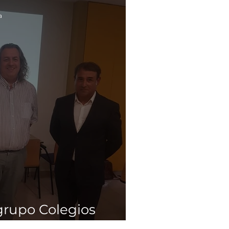
a
grupo Colegios
o Quantum