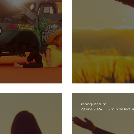
No te quejes, 
zenoquantum
29 ene 2024
3 min de lectu