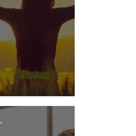
eres libre
ra