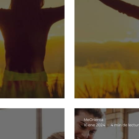
s libre
No te quejes, 
MeOrienta
16 ene 2024
4 min de lectu