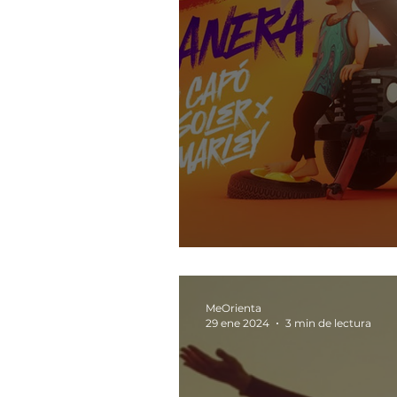
A tu manera
MeOrienta
29 ene 2024
3 min de lectura