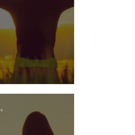
eres libre
ra