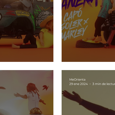
A tu manera
MeOrienta
29 ene 2024
3 min de lectu