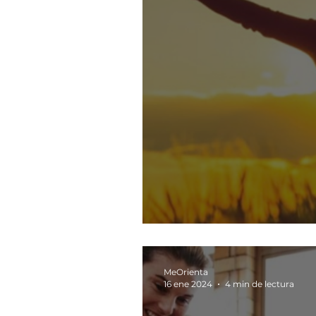
No te quejes, ere
MeOrienta
16 ene 2024
4 min de lectura