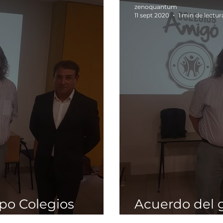
zenoquantum
11 sept 2020
1 min de lectur
po Colegios
Acuerdo del 
Quantum
Amigó y Zen