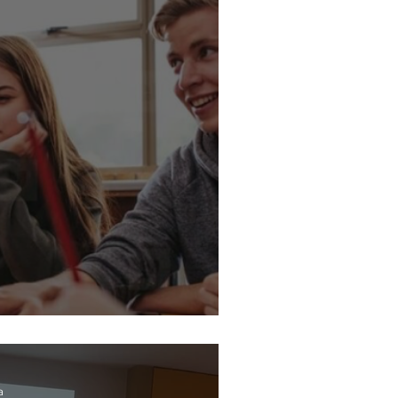
espeto
a