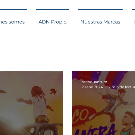
nes somos
ADN Propio
Nuestras Marcas
zenoquantum
29 ene 2024
2 min de lectu