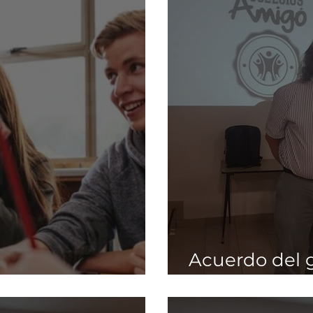
Acuerdo del 
eto
Amigó y Zen