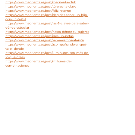
https://www.meorienta.es/post/meorienta-club
https://www.meorienta.es/post/tú-eres-la-clave
https://www.meorienta.es/post/feliz-retorno
https://www.meorienta.es/post/elegirías-tener-un-hijo-
con-un-test-1
https://www.meorienta.es/post/las-5-claves-para-saber-
dónde-estudiar
https://www.meorienta.es/post/hasta-dónde-tu-quieras
https://www.meorienta.es/post/eres-un-notas
https://www.meorienta.es/post/ven-a-vernos-al-4yfn
https://www.meorienta.es/post/acompañando-al-qué-
va-el-donde
https://www.meorienta.es/post/5-minutos-son-más-de-
lo-que-crees
https://www.meorienta.es/post/millones-de-
combinaciones
https://www.meorienta.es/post/pues-si-que-te-puedo-
ayudar
https://www.meorienta.es/post/calcular-la-nota-
proyectada-de-tus-alumnos
https://www.meorienta.es/post/pues-la-verdad-no-se
https://www.meorienta.es/post/orientar-midiendo-el-
futuro
https://www.meorienta.es/post/quieres-que-tu-colegio-
sea-embajador
https://www.meorienta.es/post/inés-de-jorge-
responsable-del-área-social-de-cepsa
https://www.meorienta.es/post/zola-nuevo-colegio-
embajador
https://www.meorienta.es/post/yo-soy-mentor
https://www.meorienta.es/post/atentos-a-las-notas
https://www.meorienta.es/post/de-mayor-quiero-ser-lo-