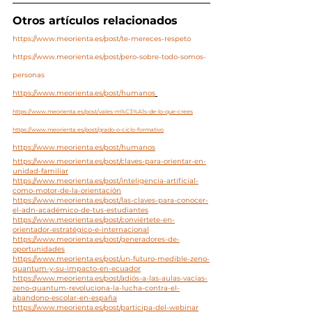
Otros artículos relacionados
https://www.meorienta.es/post/te-mereces-respeto
https://www.meorienta.es/post/pero-sobre-todo-somos-
personas
https://www.meorienta.es/post/humanos
https://www.meorienta.es/post/vales-m%C3%A1s-de-lo-que-crees
https://www.meorienta.es/post/grado-o-ciclo-formativo
https://www.meorienta.es/post/humanos
https://www.meorienta.es/post/claves-para-orientar-en-
unidad-familiar
https://www.meorienta.es/post/inteligencia-artificial-
como-motor-de-la-orientación
https://www.meorienta.es/post/las-claves-para-conocer-
el-adn-académico-de-tus-estudiantes
https://www.meorienta.es/post/conviértete-en-
orientador-estratégico-e-internacional
https://www.meorienta.es/post/generadores-de-
oportunidades
https://www.meorienta.es/post/un-futuro-medible-zeno-
quantum-y-su-impacto-en-ecuador
https://www.meorienta.es/post/adiós-a-las-aulas-vacías-
zeno-quantum-revoluciona-la-lucha-contra-el-
abandono-escolar-en-españa
https://www.meorienta.es/post/participa-del-webinar