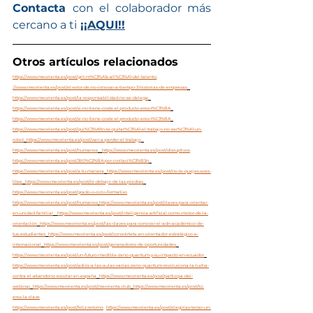
Contacta 
con el colaborador más 
cercano a ti
¡¡AQUI!!
Otros artículos relacionados
https://www.meorienta.es/post/grit-m%C3%A1s-all%C3%A1-del-talento
; 
://www.meorienta.es/post/el-error-de-no-innovar-a-tiempo-3-historias-de-empresas
https://www.meorienta.es/post/la-responsabilidad-no-se-delega
https://www.meorienta.es/post/si-no-tiene-coste-el-producto-eres-t%C3%BA
https://www.meorienta.es/post/si-no-tiene-coste-el-producto-eres-t%C3%BA
https://www.meorienta.es/post/qui%C3%A9n-te-quitar%C3%A1-el-trabajo-no-ser%C3%A1-un-
robot
https://www.meorienta.es/post/van-a-perder-el-trabajo
https://www.meorienta.es/post/humanos
https://www.meorienta.es/post/disruptivos
https://www.meorienta.es/post/360%C2%BA-por-invitaci%C3%B3n
https://www.meorienta.es/post/a-tu-manera
https://www.meorienta.es/post/no-te-quejes-eres-
libre
https://www.meorienta.es/post/ni-debajo-de-las-piedras
https://www.meorienta.es/post/grado-o-ciclo-formativo
https://www.meorienta.es/post/humanos
https://www.meorienta.es/post/claves-para-orientar-
en-unidad-familiar
https://www.meorienta.es/post/inteligencia-artificial-como-motor-de-la-
orientación
https://www.meorienta.es/post/las-claves-para-conocer-el-adn-académico-de-
tus-estudiantes
https://www.meorienta.es/post/conviértete-en-orientador-estratégico-e-
internacional
https://www.meorienta.es/post/generadores-de-oportunidades
https://www.meorienta.es/post/un-futuro-medible-zeno-quantum-y-su-impacto-en-ecuador
https://www.meorienta.es/post/adiós-a-las-aulas-vacías-zeno-quantum-revoluciona-la-lucha-
contra-el-abandono-escolar-en-españa
https://www.meorienta.es/post/participa-del-
webinar
https://www.meorienta.es/post/meorienta-club
https://www.meorienta.es/post/tú-
eres-la-clave
https://www.meorienta.es/post/feliz-retorno
https://www.meorienta.es/post/elegirías-tener-un-