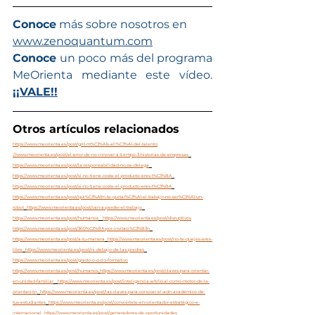
Conoce
 más sobre nosotros en  
www.zenoquantum.com
Conoce 
un poco más del programa 
MeOrienta mediante este vídeo. 
¡¡VALE!!
Otros artículos relacionados
https://www.meorienta.es/post/grit-m%C3%A1s-all%C3%A1-del-talento
; 
://www.meorienta.es/post/el-error-de-no-innovar-a-tiempo-3-historias-de-empresas
https://www.meorienta.es/post/la-responsabilidad-no-se-delega
https://www.meorienta.es/post/si-no-tiene-coste-el-producto-eres-t%C3%BA
https://www.meorienta.es/post/si-no-tiene-coste-el-producto-eres-t%C3%BA
https://www.meorienta.es/post/qui%C3%A9n-te-quitar%C3%A1-el-trabajo-no-ser%C3%A1-un-
robot
https://www.meorienta.es/post/van-a-perder-el-trabajo
https://www.meorienta.es/post/humanos
https://www.meorienta.es/post/disruptivos
https://www.meorienta.es/post/360%C2%BA-por-invitaci%C3%B3n
https://www.meorienta.es/post/a-tu-manera
https://www.meorienta.es/post/no-te-quejes-eres-
libre
https://www.meorienta.es/post/ni-debajo-de-las-piedras
https://www.meorienta.es/post/grado-o-ciclo-formativo
https://www.meorienta.es/post/humanos
https://www.meorienta.es/post/claves-para-orientar-
en-unidad-familiar
https://www.meorienta.es/post/inteligencia-artificial-como-motor-de-la-
orientación
https://www.meorienta.es/post/las-claves-para-conocer-el-adn-académico-de-
tus-estudiantes
https://www.meorienta.es/post/conviértete-en-orientador-estratégico-e-
internacional
https://www.meorienta.es/post/generadores-de-oportunidades