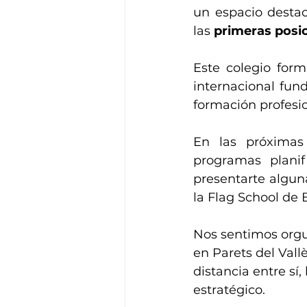
un espacio destac
las 
primeras posic
Este colegio form
internacional fun
formación profesi
En las próximas
programas planif
presentarte alguna
la Flag School de 
Nos sentimos orgu
en Parets del Vall
distancia entre s
estratégico.