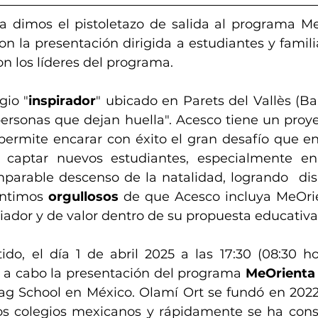
dimos el pistoletazo de salida al programa MeO
con la presentación dirigida a estudiantes y familia
n los líderes del programa. 
gio "
inspirador
" ubicado en Parets del Vallès (Ba
ersonas que dejan huella". Acesco tiene un proye
permite encarar con éxito el gran desafío que en
a captar nuevos estudiantes, especialmente en
parable descenso de la natalidad, logrando  disp
ntimos 
orgullosos
 de que Acesco incluya MeOri
iador y de valor dentro de su propuesta educativa
do, el día 1 de abril 2025 a las 17:30 (08:30 h
á a cabo la presentación del programa 
MeOrienta 
ag School en México. Olamí Ort se fundó en 2022 t
os colegios mexicanos y rápidamente se ha cons