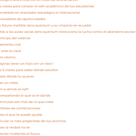
as-claves-para-conocer-el-adn-académico-de-tus-estudiantes
nviértete-en-orientador-estratégico-e-internacional
generadores-de-oportunidades
/un-futuro-medible-zeno-quantum-y-su-impacto-en-ecuador
adiós-a-las-aulas-vacías-zeno-quantum-revoluciona-la-lucha-contra-el-abandono-escola
articipa-del-webinar
eorienta-club
-eres-la-clave
liz-retorno
egirías-tener-un-hijo-con-un-test-1
as-5-claves-para-saber-dónde-estudiar
asta-dónde-tu-quieras
res-un-notas
en-a-vernos-al-4yfn
acompañando-al-qué-va-el-donde
5-minutos-son-más-de-lo-que-crees
millones-de-combinaciones
pues-si-que-te-puedo-ayudar
alcular-la-nota-proyectada-de-tus-alumnos
ues-la-verdad-no-se
rientar-midiendo-el-futuro