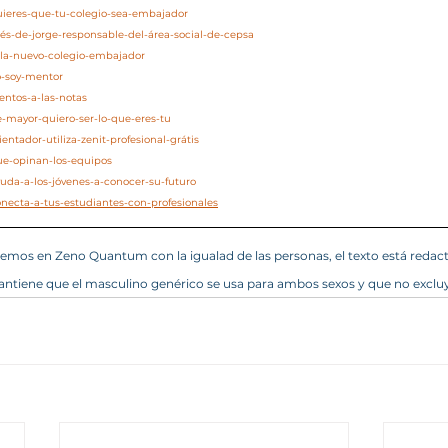
quieres-que-tu-colegio-sea-embajador
nés-de-jorge-responsable-del-área-social-de-cepsa
zola-nuevo-colegio-embajador
o-soy-mentor
entos-a-las-notas
e-mayor-quiero-ser-lo-que-eres-tu
entador-utiliza-zenit-profesional-grátis
ue-opinan-los-equipos
yuda-a-los-jóvenes-a-conocer-su-futuro
onecta-a-tus-estudiantes-con-profesionales
mos en Zeno Quantum con la igualad de las personas, el texto está redac
ntiene que el masculino genérico se usa para ambos sexos y que no excluy