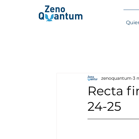
Quie
zenoquantum
3 
Recta f
24-25