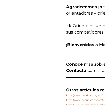
Agradecemos
 pr
orientadoras y ori
MeOrienta es un p
sus competidores 
¡Bienvenidos a Me
Conoce
 más sobre
Contact
a
 con 
inf
Otros artículos r
https://www.meorienta.es/post
https://www.meorienta.es/post/c
https://www.meorienta.es/post/in