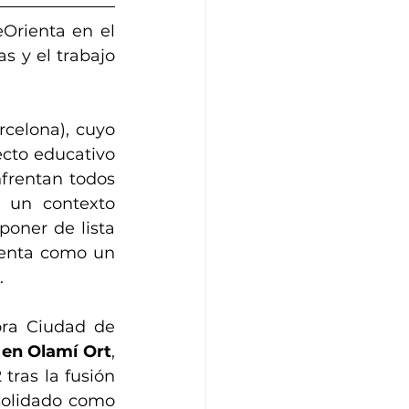
rienta en el 
s y el trabajo 
rcelona), cuyo 
cto educativo 
frentan todos 
 un contexto 
oner de lista 
enta como un 
.
ora Ciudad de 
en Olamí Ort
, 
ras la fusión 
olidado como 