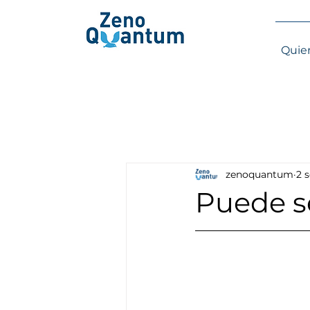
Quie
zenoquantum
2 
Puede se