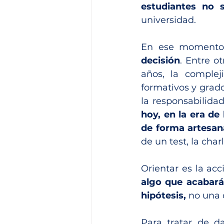
estudiantes no 
universidad.
En ese momento
decisión
. Entre o
años, la complej
formativos y grado
la responsabilidad
hoy, en la era de 
de forma artesana
de un test, la char
Orientar es la ac
algo que acabará
hipótesis,
 no una 
Para tratar de da