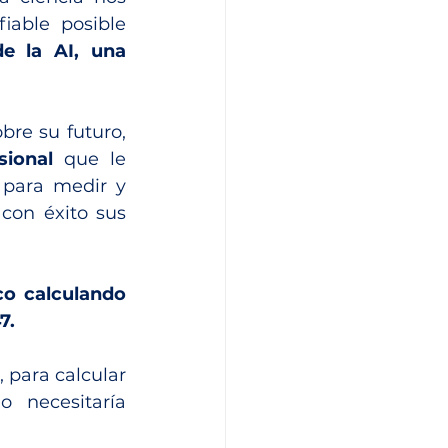
able posible 
e la AI, una 
Para que un estudiante pueda tomar correctamente la decisión sobre su futuro, 
sional
 que le 
 para medir y 
con éxito sus 
o calculando 
.  
para calcular 
necesitaría 