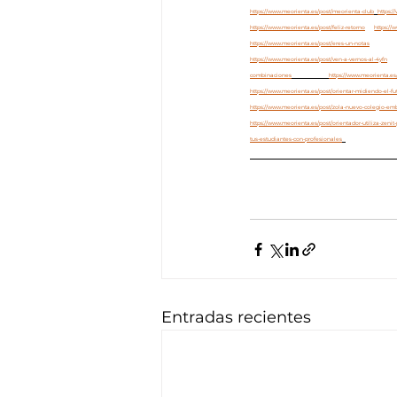
https://www.meorienta.es/post/meorienta-club
https:/
https://www.meorienta.es/post/feliz-retorno
https://
https://www.meorienta.es/post/eres-un-notas
https://www.meorienta.es/post/ven-a-vernos-al-4yfn
combinaciones
https://www.meorienta.es
https://www.meorienta.es/post/orientar-midiendo-el-fu
https://www.meorienta.es/post/zola-nuevo-colegio-em
https://www.meorienta.es/post/orientador-utiliza-zenit-
tus-estudiantes-con-profesionales
Entradas recientes