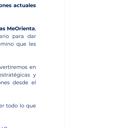
ones actuales 
mas MeOrienta
, 
rio para dar 
amino que les 
ertiremos en 
tratégicas y 
nes desde el 
er todo lo que 