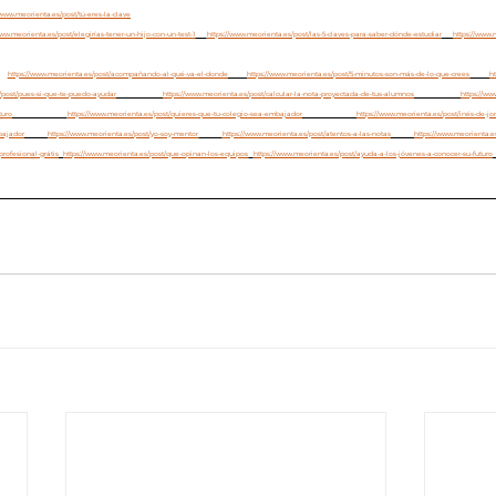
/www.meorienta.es/post/tú-eres-la-clave
www.meorienta.es/post/elegirías-tener-un-hijo-con-un-test-1
https://www.meorienta.es/post/las-5-claves-para-saber-dónde-estudiar
https://www.
https://www.meorienta.es/post/acompañando-al-qué-va-el-donde
https://www.meorienta.es/post/5-minutos-son-más-de-lo-que-crees
h
/post/pues-si-que-te-puedo-ayudar
https://www.meorienta.es/post/calcular-la-nota-proyectada-de-tus-alumnos
https://ww
turo
https://www.meorienta.es/post/quieres-que-tu-colegio-sea-embajador
https://www.meorienta.es/post/inés-de-jo
bajador
https://www.meorienta.es/post/yo-soy-mentor
https://www.meorienta.es/post/atentos-a-las-notas
https://www.meorienta.e
profesional-grátis
https://www.meorienta.es/post/que-opinan-los-equipos
https://www.meorienta.es/post/ayuda-a-los-jóvenes-a-conocer-su-futuro