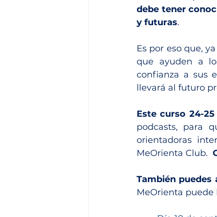
debe tener conoci
y futuras
.
Es por eso que, ya
que ayuden a los
confianza a sus e
llevará al futuro p
Este curso 24-25
podcasts, para qu
orientadoras inte
MeOrienta Club.  
También puedes a
MeOrienta puede ha