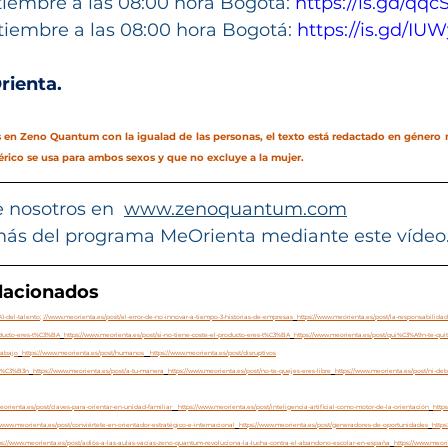
eptiembre a las 08:00 hora Bogotá: 
https://is.gd/qqc
eptiembre a las 08:00 hora Bogotá: 
https://is.gd/IU
rienta.
n Zeno Quantum con la igualad de las personas, el texto está redactado en género m
rico se usa para ambos sexos y que no excluye a la mujer.
 nosotros en  
www.zenoquantum.com
ás del programa MeOrienta mediante este vídeo.
elacionados
1-del-talento
; 
://www.meorienta.es/post/el-error-de-no-innovar-a-tiempo-3-historias-de-empresas
https://www.meorienta.es/post/la-responsabilida
roducto-eres-t%C3%BA
https://www.meorienta.es/post/si-no-tiene-coste-el-producto-eres-t%C3%BA
https://www.meorienta.es/post/qui%C3%A9n-te-qui
rabajo
https://www.meorienta.es/post/humanos
https://www.meorienta.es/post/disruptivos
ci%C3%B3n
https://www.meorienta.es/post/a-tu-manera
https://www.meorienta.es/post/no-te-quejes-eres-libre
https://www.meorienta.es/post/ni-deb
eorienta.es/post/claves-para-orientar-en-unidad-familiar
https://www.meorienta.es/post/inteligencia-artificial-como-motor-de-la-orientación
http
//www.meorienta.es/post/conviértete-en-orientador-estratégico-e-internacional
https://www.meorienta.es/post/generadores-de-oportunidades
https
ps://www.meorienta.es/post/adiós-a-las-aulas-vacías-zeno-quantum-revoluciona-la-lucha-contra-el-abandono-escolar-en-españa
https://www.meori