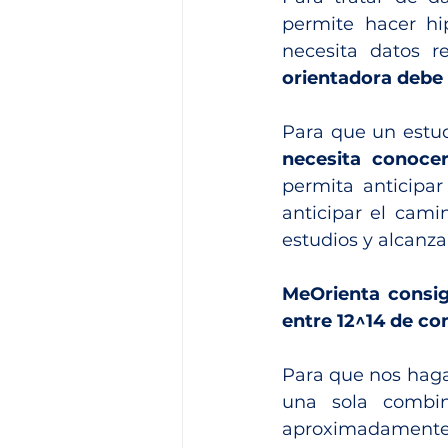
permite hacer hip
necesita datos re
orientadora debe
necesita conocer
permita anticipar
anticipar el cami
estudios y alcanza
MeOrienta consig
entre 12^14 de com
Para que nos haga
una sola combin
aproximadamente 