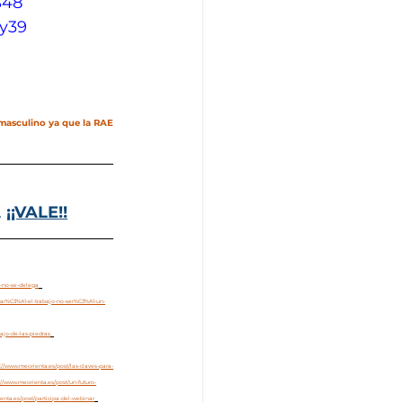
S48
Wy39
asculino ya que la RAE 
 
¡¡VALE!!
d-no-se-delega
tar%C3%A1-el-trabajo-no-ser%C3%A1-un-
ajo-de-las-piedras
s://www.meorienta.es/post/las-claves-para-
://www.meorienta.es/post/un-futuro-
enta.es/post/participa-del-webinar