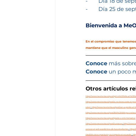
-       Día 18 de s
-       Día 25 de s
Bienvenida a MeO
En el compromiso que tenemos e
mantiene que el masculino gené
Conoce
 más sobre
Conoce 
un poco m
Otros artículos r
https://www.meorienta.es/post/grit-m%C3%A1s-all%C3%A
https://www.meorienta.es/post/si-no-tiene-coste-el-p
robot
https://www.meorienta.es/post/van-a-perder-el-t
https://www.meorienta.es/post/360%C2%BA-por-invita
https://www.meorienta.es/post/grado-o-ciclo-formativo
https://www.meorienta.es/post/humanos
https://www.m
conocer-el-adn-académico-de-tus-estudiantes
https:
medible-zeno-quantum-y-su-impacto-en-ecuador
htt