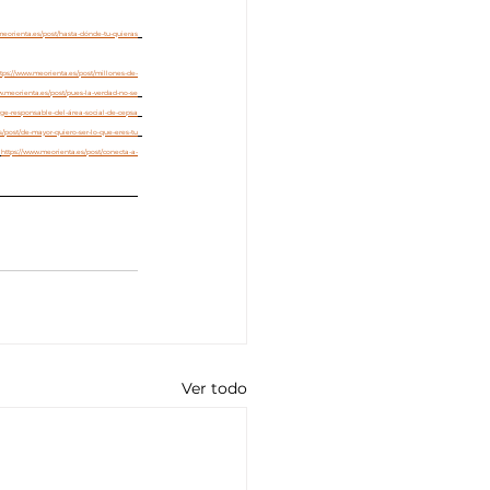
meorienta.es/post/hasta-dónde-tu-quieras
ttps://www.meorienta.es/post/millones-de-
w.meorienta.es/post/pues-la-verdad-no-se
rge-responsable-del-área-social-de-cepsa
s/post/de-mayor-quiero-ser-lo-que-eres-tu
https://www.meorienta.es/post/conecta-a-
Ver todo