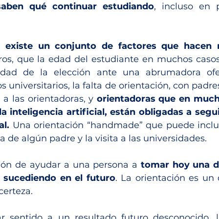
saben qué continuar estudiando
, incluso en 
 
existe un conjunto de factores que hacen mu
tros, que la edad del estudiante en muchos casos 
idad de la elección ante una abrumadora ofer
s universitarios, la falta de orientación, con padr
 a las orientadoras, y 
orientadoras que en much
la inteligencia artificial, están obligadas a segu
l.
 Una orientación “handmade” que puede incluir
la de algún padre y la visita a las universidades.
ción de ayudar a una persona a 
tomar hoy una de
 sucediendo en el futuro
. La orientación es un 
certeza.
r sentido a un resultado futuro desconocido, l