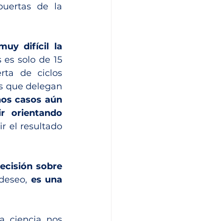
puertas de la 
y difícil la 
es solo de 15 
ta de ciclos 
es que delegan 
os casos aún 
ir  orientando 
 el resultado 
cisión sobre 
deseo, 
es una 
a ciencia nos 