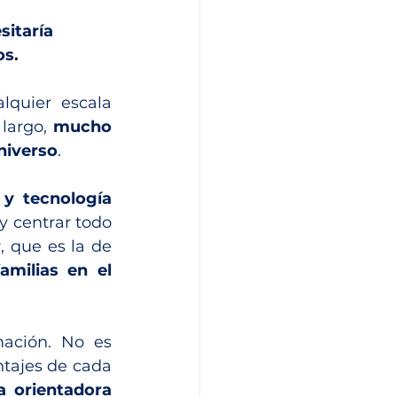
sitaría
s.  
uier escala 
largo, 
mucho 
niverso
.
y tecnología 
 centrar todo 
su esfuerzo en aquello que la inteligencia artificial no puede hacer, que es la de 
milias en el 
ación. No es 
ntajes de cada 
a orientadora 