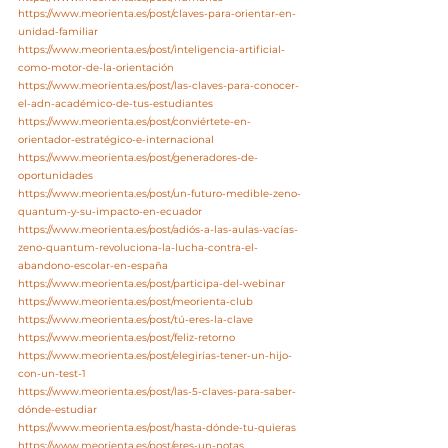
https://www.meorienta.es/post/claves-para-orientar-en-
unidad-familiar
https://www.meorienta.es/post/inteligencia-artificial-
como-motor-de-la-orientación
https://www.meorienta.es/post/las-claves-para-conocer-
el-adn-académico-de-tus-estudiantes
https://www.meorienta.es/post/conviértete-en-
orientador-estratégico-e-internacional
https://www.meorienta.es/post/generadores-de-
oportunidades
https://www.meorienta.es/post/un-futuro-medible-zeno-
quantum-y-su-impacto-en-ecuador
https://www.meorienta.es/post/adiós-a-las-aulas-vacías-
zeno-quantum-revoluciona-la-lucha-contra-el-
abandono-escolar-en-españa
https://www.meorienta.es/post/participa-del-webinar
https://www.meorienta.es/post/meorienta-club
https://www.meorienta.es/post/tú-eres-la-clave
https://www.meorienta.es/post/feliz-retorno
https://www.meorienta.es/post/elegirías-tener-un-hijo-
con-un-test-1
https://www.meorienta.es/post/las-5-claves-para-saber-
dónde-estudiar
https://www.meorienta.es/post/hasta-dónde-tu-quieras
https://www.meorienta.es/post/eres-un-notas