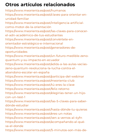
Otros artículos relacionados
https://www.meorienta.es/post/humanos
https://www.meorienta.es/post/claves-para-orientar-en-
unidad-familiar
https://www.meorienta.es/post/inteligencia-artificial-
como-motor-de-la-orientación
https://www.meorienta.es/post/las-claves-para-conocer-
el-adn-académico-de-tus-estudiantes
https://www.meorienta.es/post/conviértete-en-
orientador-estratégico-e-internacional
https://www.meorienta.es/post/generadores-de-
oportunidades
https://www.meorienta.es/post/un-futuro-medible-zeno-
quantum-y-su-impacto-en-ecuador
https://www.meorienta.es/post/adiós-a-las-aulas-vacías-
zeno-quantum-revoluciona-la-lucha-contra-el-
abandono-escolar-en-españa
https://www.meorienta.es/post/participa-del-webinar
https://www.meorienta.es/post/meorienta-club
https://www.meorienta.es/post/tú-eres-la-clave
https://www.meorienta.es/post/feliz-retorno
https://www.meorienta.es/post/elegirías-tener-un-hijo-
con-un-test-1
https://www.meorienta.es/post/las-5-claves-para-saber-
dónde-estudiar
https://www.meorienta.es/post/hasta-dónde-tu-quieras
https://www.meorienta.es/post/eres-un-notas
https://www.meorienta.es/post/ven-a-vernos-al-4yfn
https://www.meorienta.es/post/acompañando-al-qué-
va-el-donde
https://www.meorienta.es/post/5-minutos-son-más-de-