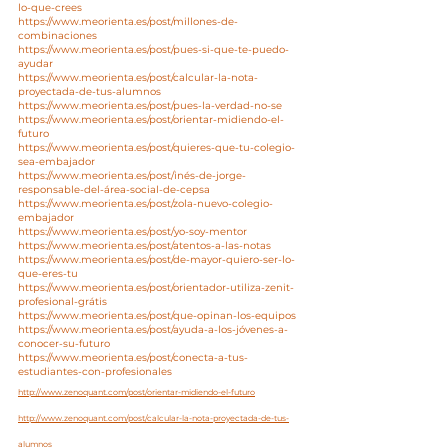
lo-que-crees
https://www.meorienta.es/post/millones-de-
combinaciones
https://www.meorienta.es/post/pues-si-que-te-puedo-
ayudar
https://www.meorienta.es/post/calcular-la-nota-
proyectada-de-tus-alumnos
https://www.meorienta.es/post/pues-la-verdad-no-se
https://www.meorienta.es/post/orientar-midiendo-el-
futuro
https://www.meorienta.es/post/quieres-que-tu-colegio-
sea-embajador
https://www.meorienta.es/post/inés-de-jorge-
responsable-del-área-social-de-cepsa
https://www.meorienta.es/post/zola-nuevo-colegio-
embajador
https://www.meorienta.es/post/yo-soy-mentor
https://www.meorienta.es/post/atentos-a-las-notas
https://www.meorienta.es/post/de-mayor-quiero-ser-lo-
que-eres-tu
https://www.meorienta.es/post/orientador-utiliza-zenit-
profesional-grátis
https://www.meorienta.es/post/que-opinan-los-equipos
https://www.meorienta.es/post/ayuda-a-los-jóvenes-a-
conocer-su-futuro
https://www.meorienta.es/post/conecta-a-tus-
estudiantes-con-profesionales
http://www.zenoquant.com/post/orientar-midiendo-el-futuro
http://www.zenoquant.com/post/calcular-la-nota-proyectada-de-tus-
alumnos