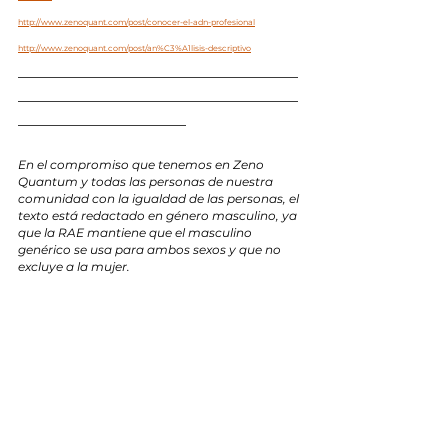
http://www.zenoquant.com/post/conocer-el-adn-profesional
http://www.zenoquant.com/post/an%C3%A1lisis-descriptivo
___________________________________
___________________________________
_____________________
En el compromiso que tenemos en Zeno 
Quantum y todas las personas de nuestra 
comunidad con la igualdad de las personas, el 
texto está redactado en género masculino, ya 
que la RAE mantiene que el masculino 
genérico se usa para ambos sexos y que no 
excluye a la mujer.
Tutores y Orientadores