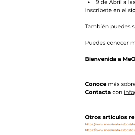
9 de Abril a la
Inscríbete en el si
También puedes so
Puedes conocer m
Bienvenida a MeO
Conoce
 más sobre
Contact
a
 con 
inf
Otros artículos r
https://www.meorienta.es/post
https://www.meorienta.es/post/c