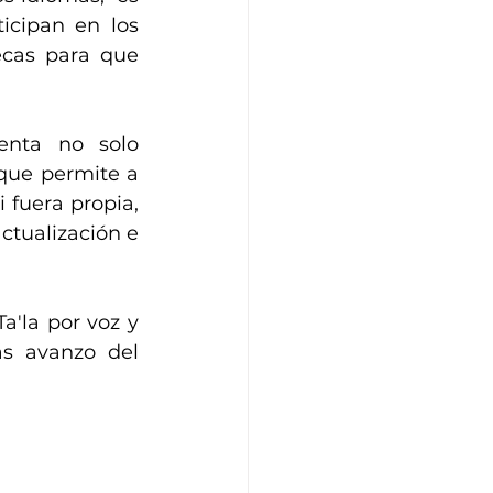
icipan en los 
as para que  
enta no solo 
que permite a 
fuera propia, 
tualización e 
'la por voz y 
s avanzo del 