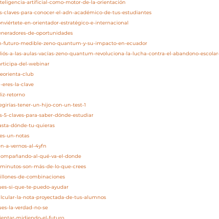
teligencia-artificial-como-motor-de-la-orientación
as-claves-para-conocer-el-adn-académico-de-tus-estudiantes
nviértete-en-orientador-estratégico-e-internacional
generadores-de-oportunidades
/un-futuro-medible-zeno-quantum-y-su-impacto-en-ecuador
adiós-a-las-aulas-vacías-zeno-quantum-revoluciona-la-lucha-contra-el-abandono-escola
articipa-del-webinar
eorienta-club
-eres-la-clave
liz-retorno
egirías-tener-un-hijo-con-un-test-1
as-5-claves-para-saber-dónde-estudiar
asta-dónde-tu-quieras
res-un-notas
en-a-vernos-al-4yfn
acompañando-al-qué-va-el-donde
5-minutos-son-más-de-lo-que-crees
millones-de-combinaciones
pues-si-que-te-puedo-ayudar
alcular-la-nota-proyectada-de-tus-alumnos
ues-la-verdad-no-se
rientar-midiendo-el-futuro