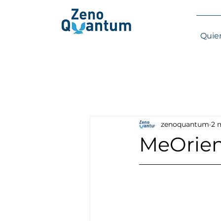
Quie
zenoquantum
2 
MeOrien