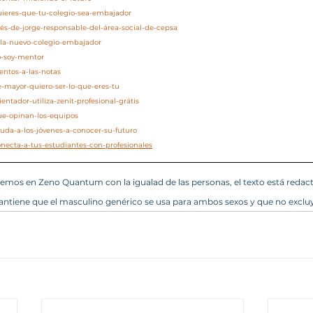
quieres-que-tu-colegio-sea-embajador
nés-de-jorge-responsable-del-área-social-de-cepsa
zola-nuevo-colegio-embajador
o-soy-mentor
entos-a-las-notas
e-mayor-quiero-ser-lo-que-eres-tu
entador-utiliza-zenit-profesional-grátis
ue-opinan-los-equipos
yuda-a-los-jóvenes-a-conocer-su-futuro
onecta-a-tus-estudiantes-con-profesionales
mos en Zeno Quantum con la igualad de las personas, el texto está redac
ntiene que el masculino genérico se usa para ambos sexos y que no excluy