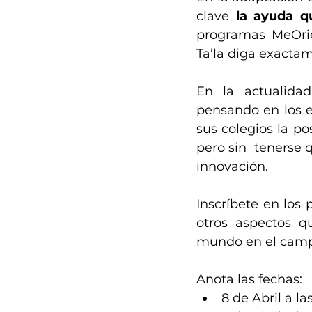
clave 
la ayuda q
programas MeOrien
Ta’la diga exacta
En la actualida
pensando en los e
sus colegios la po
pero sin  tenerse 
innovación.
Inscríbete en los 
otros aspectos 
mundo en el campo
Anota las fechas: 
8 de Abril a la