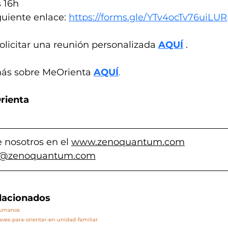
s 16h
guiente enlace: 
https://forms.gle/YTv4ocTv76uiLU
licitar una reunión personalizada 
AQUÍ
 .
ás sobre MeOrienta 
AQUÍ
.
rienta
 nosotros en el 
www.zenoquantum.com
o@zenoquantum.com
elacionados
/humanos
laves-para-orientar-en-unidad-familiar