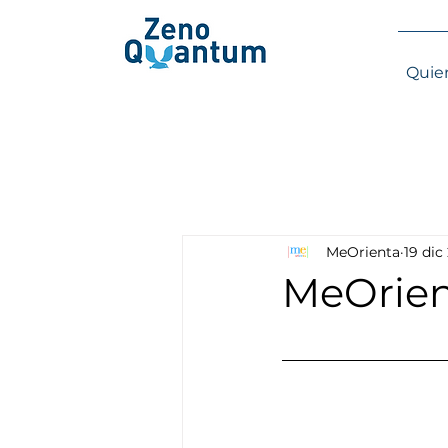
Quie
MeOrienta
19 dic
MeOrien