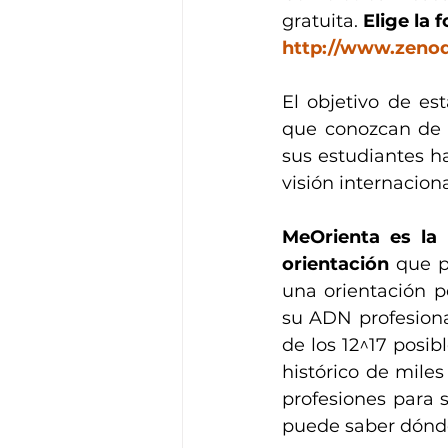
gratuita. 
Elige la 
http://www.zeno
El objetivo de es
que conozcan de 
sus estudiantes h
visión internaciona
MeOrienta es la
orientación
 que p
una orientación p
su ADN profesiona
de los 12^17 posi
histórico de mile
profesiones para s
puede saber dónde