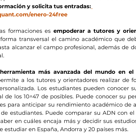
formación y solicita tus entradas:
quant.com/enero-24free
tas formaciones es 
empoderar a tutores y orie
forma transversal el camino académico que debe
asta alcanzar el campo profesional, además de do
l. 
 herramienta más avanzada del mundo en el 
ermite a los tutores y orientadores realizar de fo
ersonalizada. Los estudiantes pueden conocer sus
l de los 10^47 de posibles. Puede conocer su per
bles para anticipar su rendimiento académico de a
s de estudiantes. Puede comparar su ADN con el
aber en cuáles encaja más y decidir sus estudios 
 estudiar en España, Andorra y 20 países más.