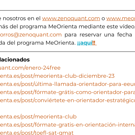
 nosotros en el 
www.zenoquant.com
 o 
www.meor
ás del programa MeOrienta mediante este vídeo.
orros@zenoquant.com
 para reservar una fecha o
da del programa MeOrienta. 
¡¡aquí
!!
elacionados
uant.com/enero-24free
enta.es/post/meorienta-club-diciembre-23
enta.es/post/última-llamada-orientador-para-eeu
enta.es/post/fórmate-grátis-como-orientador-par
enta.es/post/conviértete-en-orientador-estratégic
enta.es/post/meorienta-club
enta.es/post/fórmate-gratis-en-orientación-intern
enta.es/post/toefl-sat-gmat