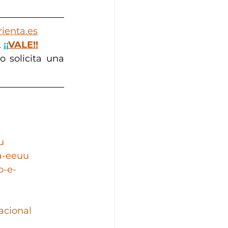
ienta.es
 
¡¡
VALE!!
 solicita una 
u
a-eeuu
o-e-
acional