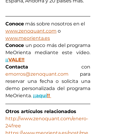
España, Andorra y 20 países más.
Conoce
 más sobre nosotros en el 
www.zenoquant.com
 o 
www.meorienta.es
Conoce 
un poco más del programa 
MeOrienta mediante este vídeo. 
¡¡
VALE!!
Contacta
 con 
emorros@zenoquant.com
 para 
reservar una fecha o solicita una 
demo personalizada del programa 
MeOrienta. 
¡¡aquí
!!
Otros artículos relacionados
http://www.zenoquant.com/enero-
24free
https://www.meorienta.es/post/me