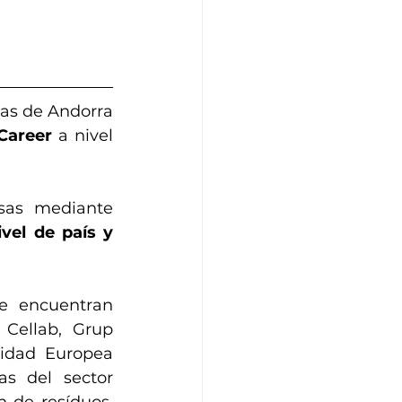
as de Andorra 
Career
 a nivel 
sas mediante 
vel de país y 
 encuentran  
Cellab, Grup 
sidad Europea 
s del sector 
n de resíduos, 