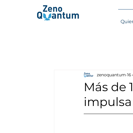
Quie
zenoquantum
16
Más de 
impulsa