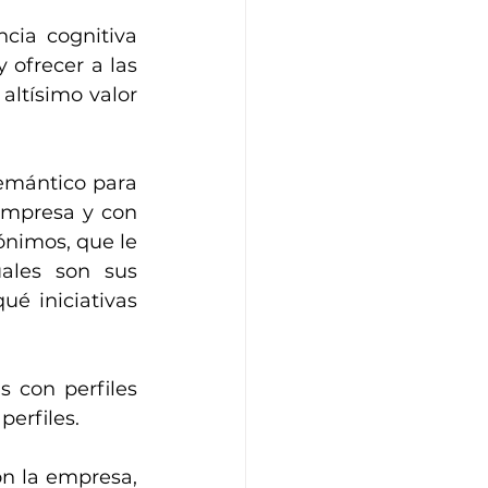
cia cognitiva 
ofrecer a las 
ltísimo valor 
emántico para 
empresa y con 
nimos, que le 
ales son sus 
é iniciativas  
 con perfiles 
erfiles.
n la empresa, 