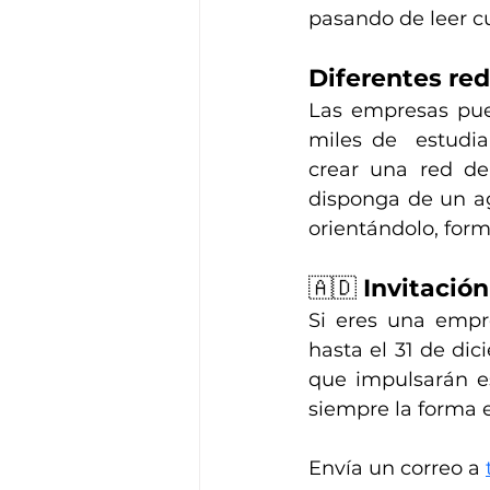
pasando de leer c
Diferentes re
Las empresas pued
miles de  estudi
crear una red de
disponga de un ag
orientándolo, for
🇦🇩 
Invitació
Si eres una empr
hasta el 31 de di
que impulsarán es
siempre la forma e
Envía un correo a