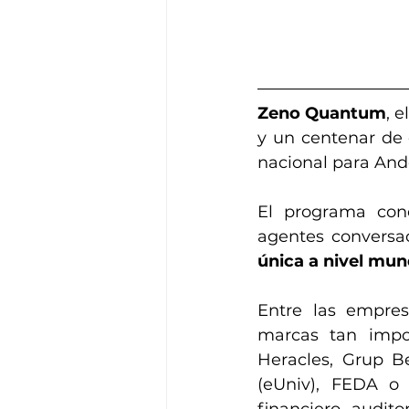
Zeno Quantum
, el
y un centenar de
nacional para And
El programa cone
agentes conversac
única a nivel mund
Entre las empres
marcas tan impor
Heracles, Grup Be
(eUniv), FEDA o 
financiero, audito