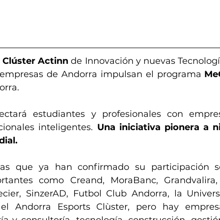
 
Clúster Actinn
 de Innovación y nuevas Tecnologí
 empresas de Andorra impulsan el programa 
Me
orra.
ctará estudiantes y profesionales con empre
ionales inteligentes. 
Una iniciativa pionera a ni
ial.
as que ya han confirmado su participación se
tantes como Creand, MoraBanc, Grandvalira, 
cier, SinzerAD, Futbol Club Andorra, la Univer
el Andorra Esports Clùster, pero hay empresa
ría y consultoría, tecnología, construcción, gestió