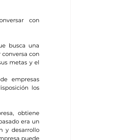
nversar con 
que busca una 
 conversa con 
us metas y el 
de empresas 
posición los 
sa, obtiene 
asado era un  
 y desarrollo 
empresa puede 