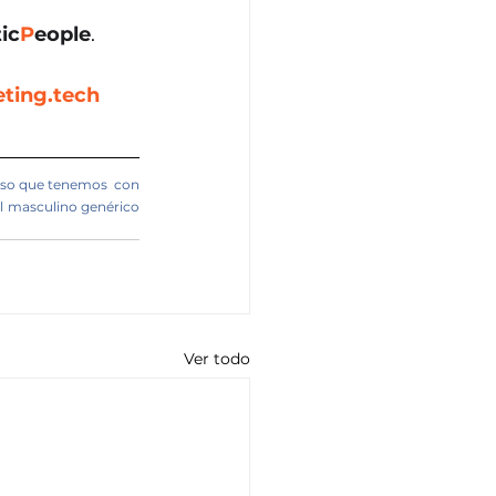
ic
P
eople
. 
ting.tech
so que tenemos  con 
l masculino genérico 
Ver todo