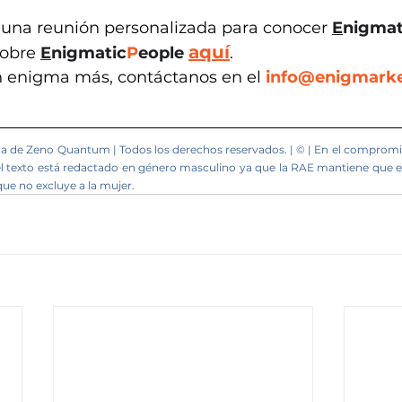
 una reunión personalizada para conocer 
E
nigmat
aquí
obre 
E
nigmatic
P
eople
.
n enigma más, contáctanos en el 
info@enigmarke
 de Zeno Quantum | Todos los derechos reservados. | © | En el compromi
 el texto está redactado en género masculino ya que la RAE mantiene que e
ue no excluye a la mujer.