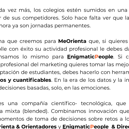
da vez más, los colegios estén sumidos en una
r de sus competidores. Solo hace falta ver que la
ahora ya son jornadas permanentes.
ma que creemos para 
MeOrienta
 que, si quiere
lle con éxito su actividad profesional le debes da
ensamos lo mismo para 
E
nigmatic
P
eople
. Si c
 profesional del marketing quieres tomar las mejor
aptación de estudiantes, debes hacerlo con herram
os y cuantificables
. En la era de los datos y la i
ecisiones basadas, solo, en las emociones.
una compañía científico- tecnológica, que d
ma mixta (blended). Combinamos innovación que 
omentos de toma de decisiones sobre retos a lo
ienta & Orientadores 
y
E
nigmatic
P
eople
 & Dire