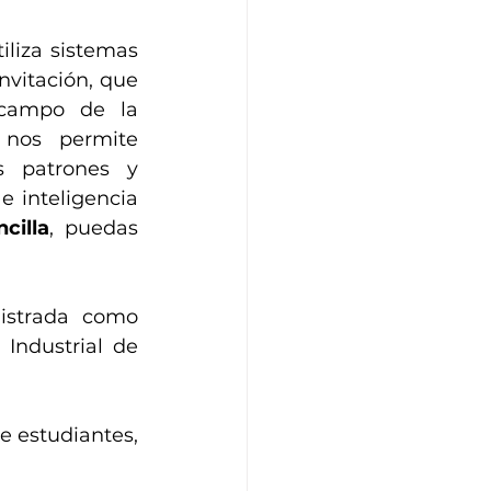
iliza sistemas 
vitación, que 
campo de la 
 nos permite 
s patrones y 
 inteligencia 
cilla
, puedas 
 es una herramienta científico-tecnológica registrada como 
Industrial de 
e estudiantes, 