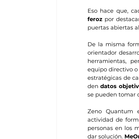
Eso hace que, ca
feroz
 por destaca
puertas abiertas 
De la misma for
orientador desarro
herramientas, p
equipo directivo o
estratégicas de c
den 
datos objetiv
se pueden tomar d
Zeno Quantum es 
actividad de for
personas en los m
dar solución. 
MeOr