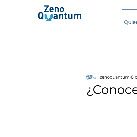
Quie
zenoquantum
8 
¿Conoce