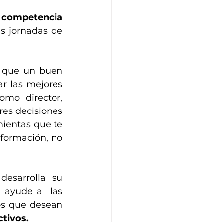
 
competencia 
s jornadas de 
s que un buen 
r las mejores 
omo director, 
es decisiones 
ientas que te 
nformación, no 
esarrolla su 
ayude a  las 
s que desean 
ctivos.