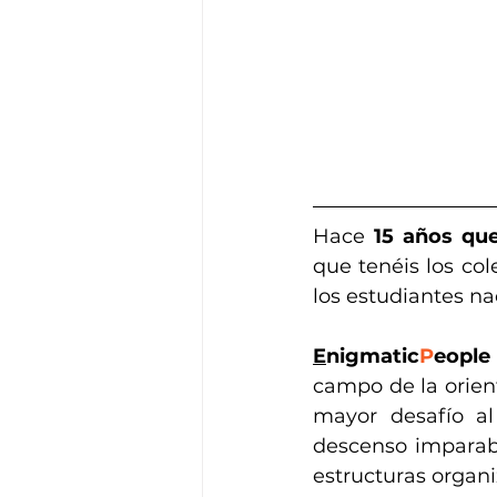
Hace 
15 años que
que tenéis los col
los estudiantes na
E
nigmatic
P
eople
campo de la orien
mayor desafío al
descenso imparabl
estructuras organi