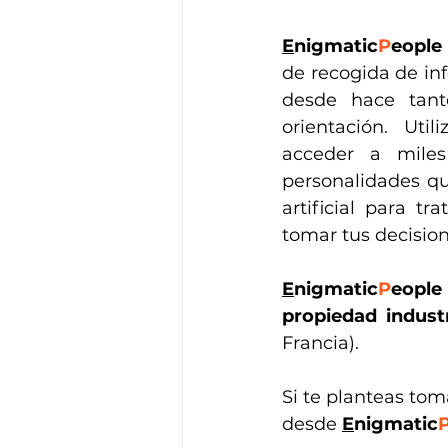
E
nigmatic
P
eople
de recogida de in
desde hace tant
orientación. Uti
acceder a miles
personalidades qu
artificial para tr
tomar tus decision
E
nigmatic
P
eople
propiedad industr
Francia).
Si te planteas tom
desde 
E
nigmatic