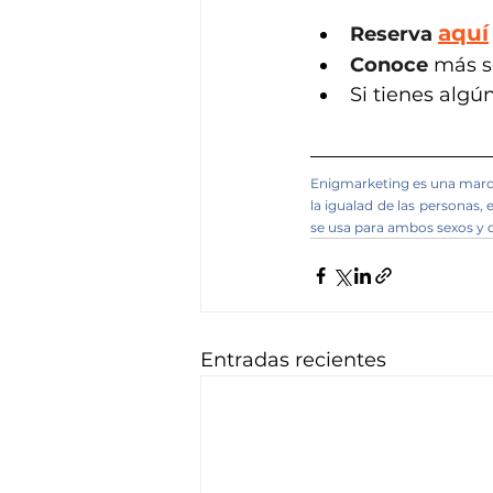
aquí
Reserva
Conoce
 más s
Si tienes algú
Enigmarketing es una marca
la igualad de las personas,
se usa para ambos sexos y q
Entradas recientes