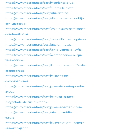
https://www.meorienta.es/post/meorienta-club
https://www.meorienta.es/post/tú-eres-la-clave
https://www.meorienta.es/post/feliz-retorno
https://www.meorienta.es/post/elegirías-tener-un-hijo-
con-un-test-1
https://www.meorienta.es/post/las-5-claves-para-saber-
dónde-estudiar
https://www.meorienta.es/post/hasta-dónde-tu-quieras
https://www.meorienta.es/post/eres-un-notas
https://www.meorienta.es/post/ven-a-vernos-al-4yfn
https://www.meorienta.es/post/acompañando-al-qué-
va-el-donde
https://www.meorienta.es/post/5-minutos-son-más-de-
lo-que-crees
https://www.meorienta.es/post/millones-de-
combinaciones
https://www.meorienta.es/post/pues-si-que-te-puedo-
ayudar
https://www.meorienta.es/post/calcular-la-nota-
proyectada-de-tus-alumnos
https://www.meorienta.es/post/pues-la-verdad-no-se
https://www.meorienta.es/post/orientar-midiendo-el-
futuro
https://www.meorienta.es/post/quieres-que-tu-colegio-
sea-embajador