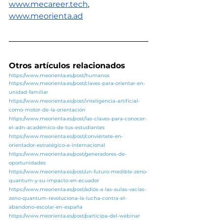
www.mecareer.tech
, 
www.meorienta.ad
Otros artículos relacionados
https://www.meorienta.es/post/humanos
https://www.meorienta.es/post/claves-para-orientar-en-
unidad-familiar
https://www.meorienta.es/post/inteligencia-artificial-
como-motor-de-la-orientación
https://www.meorienta.es/post/las-claves-para-conocer-
el-adn-académico-de-tus-estudiantes
https://www.meorienta.es/post/conviértete-en-
orientador-estratégico-e-internacional
https://www.meorienta.es/post/generadores-de-
oportunidades
https://www.meorienta.es/post/un-futuro-medible-zeno-
quantum-y-su-impacto-en-ecuador
https://www.meorienta.es/post/adiós-a-las-aulas-vacías-
zeno-quantum-revoluciona-la-lucha-contra-el-
abandono-escolar-en-españa
https://www.meorienta.es/post/participa-del-webinar