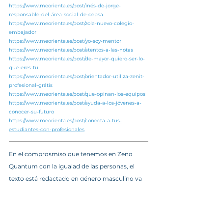
https://www.meorienta.es/post/inés-de-jorge-
responsable-del-área-social-de-cepsa
https://www.meorienta.es/post/zola-nuevo-colegio-
embajador
https://www.meorienta.es/post/yo-soy-mentor
https://www.meorienta.es/post/atentos-a-las-notas
https://www.meorienta.es/post/de-mayor-quiero-ser-lo-
que-eres-tu
https://www.meorienta.es/post/orientador-utiliza-zenit-
profesional-grátis
https://www.meorienta.es/post/que-opinan-los-equipos
https://www.meorienta.es/post/ayuda-a-los-jóvenes-a-
conocer-su-futuro
https://www.meorienta.es/post/conecta-a-tus-
estudiantes-con-profesionales
En el comprosmiso que tenemos en Zeno 
Quantum con la igualad de las personas, el 
texto está redactado en género masculino ya 
que la RAE mantiene que el masculino 
genérico se usa para ambos sexos y que no 
excluye a la mujer.