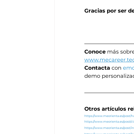
Gracias por ser d
Conoce
 más sobre
www.mecareer.te
Contacta
 con 
emo
demo personaliza
Otros artículos r
https://www.meorienta.es/post
https://www.meorienta.es/post/c
https://www.meorienta.es/post/in