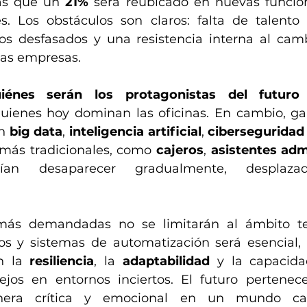
as que un 
21%
 será reubicado en nuevas funcio
s. Los obstáculos son claros: falta de talento e
os desfasados y una resistencia interna al cam
as empresas.
uiénes serán los protagonistas del futuro 
ienes hoy dominan las oficinas. En cambio, gan
n 
big data
, 
inteligencia artificial
, 
ciberseguridad
s más tradicionales, como 
cajeros
, 
asistentes adm
ían desaparecer gradualmente, desplaza
más demandadas no se limitarán al ámbito tecn
s y sistemas de automatización será esencial, 
n la 
resiliencia
, la 
adaptabilidad
 y la capacida
jos en entornos inciertos. El futuro pertenece
era crítica y emocional en un mundo ca