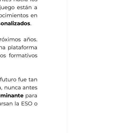
juego están a 
ocimientos en 
sonalizados
.
róximos años. 
na plataforma 
os formativos 
Nos enfrentamos a un futuro desafiante, porque nunca antes este futuro fue tan 
a, nunca antes 
rminante
 para 
ursan la ESO o 