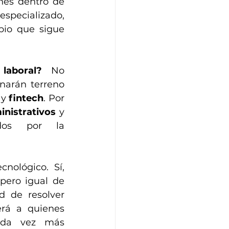
nes dentro de 
specializado, 
bio que sigue 
laboral?
 No 
arán terreno 
 y 
fintech
. Por 
inistrativos
 y 
dos por la 
ológico. Sí, 
pero igual de 
d de resolver 
rá a quienes 
da vez más 