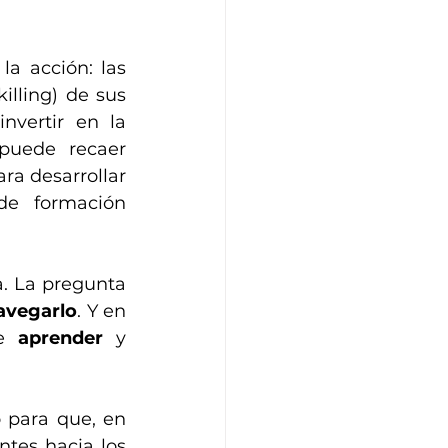
a acción: las 
illing) de sus 
nvertir en la 
puede recaer 
a desarrollar 
de formación 
a. La pregunta 
avegarlo
. Y en 
e 
aprender
 y 
 para que, en 
tes hacia los 