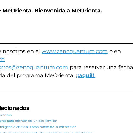
e MeOrienta. Bienvenida a MeOrienta.
 nosotros en el 
www.zenoquantum.com
 o en
ch
rros@zenoquantum.com
 para reservar una fecha 
da del programa MeOrienta. 
¡¡aquí!!
elacionados
/humanos
laves-para-orientar-en-unidad-familiar
teligencia-artificial-como-motor-de-la-orientación