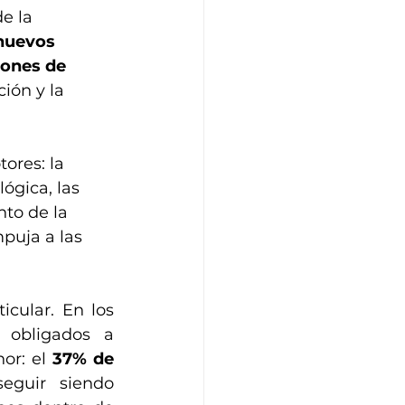
e la 
nuevos 
lones de 
ción y la 
ores: la 
ógica, las 
to de la 
puja a las 
icular. En los 
 obligados a 
or: el 
37% de 
eguir siendo 