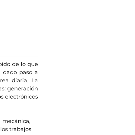
do de lo que 
n dado paso a 
ea diaria. La 
as: generación 
s electrónicos 
a mecánica, 
os trabajos 