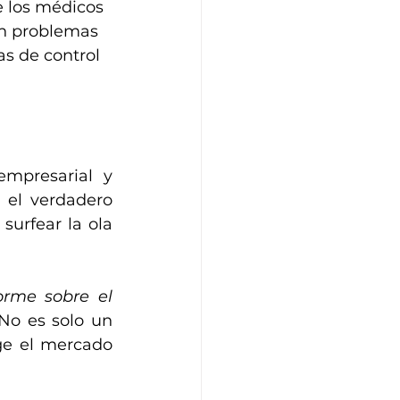
 los médicos 
an problemas 
s de control 
mpresarial y 
el verdadero 
urfear la ola 
orme sobre el 
 No es solo un 
ge el mercado 