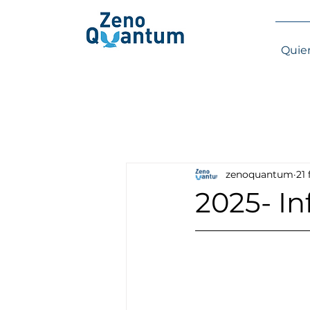
Quie
zenoquantum
21
2025- In