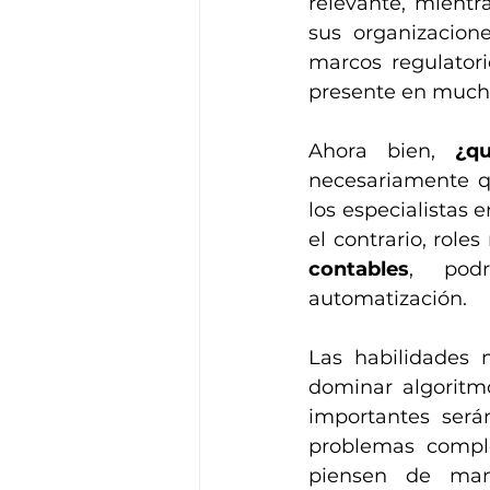
relevante, mientr
sus organizacione
marcos regulatori
presente en much
Ahora bien, 
¿q
necesariamente qu
los especialistas e
el contrario, role
contables
, podr
automatización.
Las habilidades 
dominar algoritmo
importantes será
problemas comple
piensen de man