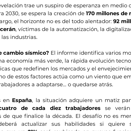
evelación trae un suspiro de esperanza en medio d
a 2030, se espera la creación de 
170 millones de 
argo, el horizonte no es del todo alentador: 
92 mil
ecerán
, víctimas de la automatización, la digitaliza
las industrias.
e cambio sísmico?
 El informe identifica varios mot
na economía más verde, la rápida evolución tecnol
icas que redefinen los mercados y el envejecimien
no de estos factores actúa como un viento que em
rabajadores a adaptarse… o quedarse atrás.
 en 
España
, la situación adquiere un matiz part
cuatro de cada diez trabajadores
 se verán
 de que finalice la década. El desafío no es men
eberá actualizar sus habilidades si quiere s