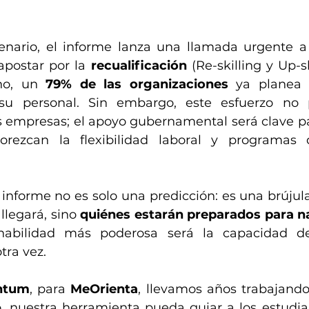
enario, el informe lanza una llamada urgente a l
postar por la 
recualificación
 (Re-skilling y Up-sk
ho, un 
79% de las organizaciones
 ya planea i
su personal. Sin embargo, este esfuerzo no 
 empresas; el apoyo gubernamental será clave par
vorezcan la flexibilidad laboral y programas 
e informe no es solo una predicción: es una brújul
llegará, sino 
quiénes estarán preparados para n
 habilidad más poderosa será la capacidad d
otra vez.
ntum
, para 
MeOrienta
, llevamos años trabajando
, nuestra herramienta pueda guiar a los estudian