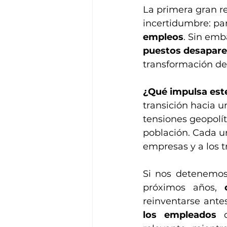
La primera gran r
incertidumbre: par
empleos
. Sin emb
puestos desapar
transformación de 
¿Qué impulsa est
transición hacia u
tensiones geopolít
población. Cada u
empresas y a los t
Si nos detenemos
próximos años, 
reinventarse antes
los empleados
 d