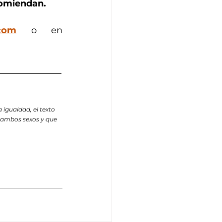
ecomiendan.
com
 o en 
______________
gualdad, el texto 
 ambos sexos y que 