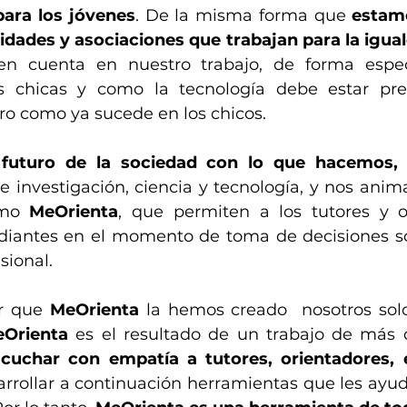
para los jóvenes
. De la misma forma que 
estamo
idades y asociaciones que trabajan para la igua
n cuenta en nuestro trabajo, de forma especia
as chicas y como la tecnología debe estar pre
ro como ya sucede en los chicos. 
 futuro de la sociedad con lo que hacemos, 
e investigación, ciencia y tecnología, y nos anima
omo 
MeOrienta
, que permiten a los tutores y o
diantes en el momento de toma de decisiones so
ional. 
r que 
MeOrienta
 la hemos creado  nosotros solos
Orienta
 es el resultado de un trabajo de más d
cuchar con empatía a tutores, orientadores, e
arrollar a continuación herramientas que les ayude