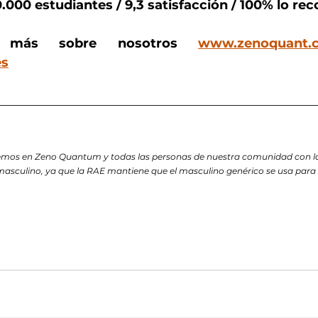
0.000 estudiantes / 9,3 satisfacción / 100% lo r
r más sobre nosotros 
www.zenoquant.
es
__________________________________________________
mos en Zeno Quantum y todas las personas de nuestra comunidad con la i
asculino, ya que la RAE mantiene que el masculino genérico se usa para