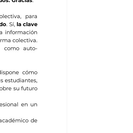
dos. Gracias
.
lectiva,  para 
ado
. Sí, 
la clave 
za información 
ma colectiva. 
a como auto-
ispone cómo 
s estudiantes, 
obre su futuro 
esional en un 
 académico de 