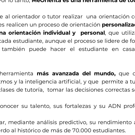
or lo tanto, 
MeOrienta es una herramienta de to
e al orientador o tutor realizar  una orientación co
s realicen un proceso de orientación 
personaliz
a orientación individual y  personal
, que utili
ada estudiante, aunque el proceso se lidere de for
también puede hacer el estudiante en cas
herramienta 
más avanzada del mundo, 
que d
mos y la inteligencia artificial, y que  permite a tu
lases de tutoría,  tomar las decisiones correctas s
onocer su talento, sus fortalezas y su ADN prof
ar, mediante análisis predictivo, su rendimiento
rdo al histórico de más de 70.000 estudiantes.