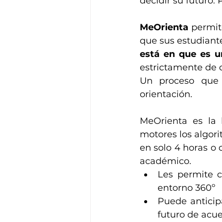
decidir su futuro. P
MeOrienta
 permit
que sus estudiante
está en que es un
estrictamente de c
Un proceso que 
orientación. 
MeOrienta es la 
motores los algorit
en solo 4 horas o c
académico.
Les permite c
entorno 360º
Puede anticip
futuro de acue