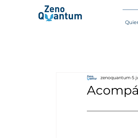
Quie
zenoquantum
5 
Acompáñ