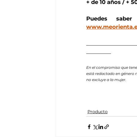
+ de 10 años / + 5
Puedes sabe
www.meorienta.
__________________
_________
En el compromiso que tene
está redactado en género m
no excluye a la mujer.
Producto