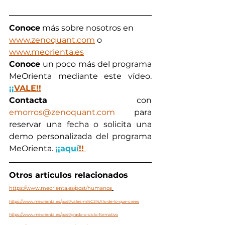
Conoce
 más sobre nosotros en  
www.zenoquant.com
 o 
www.meorienta.es
Conoce 
un poco más del programa 
MeOrienta mediante este vídeo. 
¡¡
VALE!!
Contacta
 con 
emorros@zenoquant.com
 para 
reservar una fecha o solicita una 
demo personalizada del programa 
MeOrienta. 
¡¡aquí
!!
Otros artículos relacionados
https://www.meorienta.es/post/humanos
https://www.meorienta.es/post/vales-m%C3%A1s-de-lo-que-crees
https://www.meorienta.es/post/grado-o-ciclo-formativo