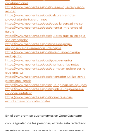
combinaciones
https://www.meorienta.es/post/pues-si-que-te-puedo-
ayudar
https://www.meorienta.es/post/calcular-la-nota-
proyectada-de-tus-alumnos
https://www.meorienta.es/post/pues-la-verdad-no-se
https://www.meorienta.es/post/orientar-midiendo-el-
futuro
https://www.meorienta.es/post/quieres-que-tu-colegio-
sea-embajador
https://www.meorienta.es/post/inés-de-jorge-
responsable-del-área-social-de-cepsa
https://www.meorienta.es/post/zola-nuevo-colegio-
embajador
https://www.meorienta.es/post/yo-soy-mentor
https://www.meorienta.es/post/atentos-a-las-notas
https://www.meorienta.es/post/de-mayor-quiero-ser-lo-
que-eres-tu
https://www.meorienta.es/post/orientador-utiliza-zenit-
profesional-grátis
https://www.meorienta.es/post/que-opinan-los-equipos
https://www.meorienta.es/post/ayuda-a-los-jóvenes-a-
conocer-su-futuro
https://www.meorienta.es/post/conecta-a-tus-
estudiantes-con-profesionales
En el compromiso que tenemos en Zeno Quantum 
con la igualad de las personas, el texto está redactado 
en género masculino ya que la RAE mantiene que el 