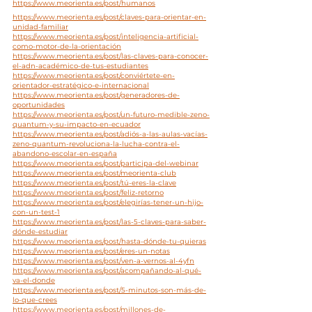
https://www.meorienta.es/post/humanos
https://www.meorienta.es/post/claves-para-orientar-en-
unidad-familiar
https://www.meorienta.es/post/inteligencia-artificial-
como-motor-de-la-orientación
https://www.meorienta.es/post/las-claves-para-conocer-
el-adn-académico-de-tus-estudiantes
https://www.meorienta.es/post/conviértete-en-
orientador-estratégico-e-internacional
https://www.meorienta.es/post/generadores-de-
oportunidades
https://www.meorienta.es/post/un-futuro-medible-zeno-
quantum-y-su-impacto-en-ecuador
https://www.meorienta.es/post/adiós-a-las-aulas-vacías-
zeno-quantum-revoluciona-la-lucha-contra-el-
abandono-escolar-en-españa
https://www.meorienta.es/post/participa-del-webinar
https://www.meorienta.es/post/meorienta-club
https://www.meorienta.es/post/tú-eres-la-clave
https://www.meorienta.es/post/feliz-retorno
https://www.meorienta.es/post/elegirías-tener-un-hijo-
con-un-test-1
https://www.meorienta.es/post/las-5-claves-para-saber-
dónde-estudiar
https://www.meorienta.es/post/hasta-dónde-tu-quieras
https://www.meorienta.es/post/eres-un-notas
https://www.meorienta.es/post/ven-a-vernos-al-4yfn
https://www.meorienta.es/post/acompañando-al-qué-
va-el-donde
https://www.meorienta.es/post/5-minutos-son-más-de-
lo-que-crees
https://www.meorienta.es/post/millones-de-