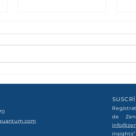
Caso de éxito Gimnasio
MeO
Los Portales
202
SUSCRÍ
Regístra
70
de Zen
quantum.com
info@ze
insights"