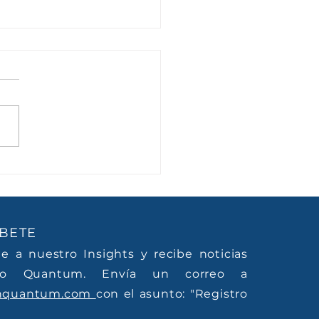
rienta Club 2024-
5
BETE
te a nuestro Insights y recibe noticias
o Quantum. Envía un correo a
nquantum.com
con el asunto: "Registro