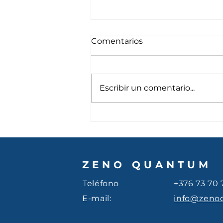
Comentarios
Escribir un comentario...
¿Cómo orienta tu colegio
en la era de la inteligencia
artificial?
ZENO QUANTUM
Teléfono
+376 73 70 
E-mail:
info@zeno