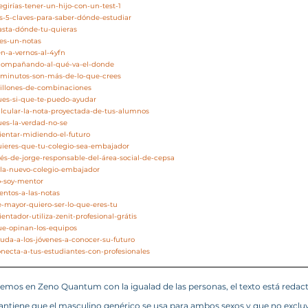
egirías-tener-un-hijo-con-un-test-1
as-5-claves-para-saber-dónde-estudiar
asta-dónde-tu-quieras
res-un-notas
en-a-vernos-al-4yfn
acompañando-al-qué-va-el-donde
5-minutos-son-más-de-lo-que-crees
millones-de-combinaciones
pues-si-que-te-puedo-ayudar
alcular-la-nota-proyectada-de-tus-alumnos
ues-la-verdad-no-se
rientar-midiendo-el-futuro
quieres-que-tu-colegio-sea-embajador
nés-de-jorge-responsable-del-área-social-de-cepsa
zola-nuevo-colegio-embajador
o-soy-mentor
entos-a-las-notas
e-mayor-quiero-ser-lo-que-eres-tu
entador-utiliza-zenit-profesional-grátis
ue-opinan-los-equipos
yuda-a-los-jóvenes-a-conocer-su-futuro
onecta-a-tus-estudiantes-con-profesionales
mos en Zeno Quantum con la igualad de las personas, el texto está redac
ntiene que el masculino genérico se usa para ambos sexos y que no excluy