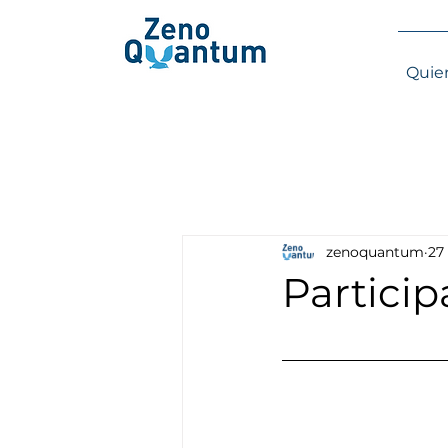
Quie
zenoquantum
27
Particip