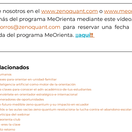
 nosotros en el 
www.zenoquant.com
 o 
www.meor
ás del programa MeOrienta mediante este vídeo.
orros@zenoquant.com
 para reservar una fecha o
da del programa MeOrienta. 
¡¡aquí
!!
elacionados
/humanos
laves-para-orientar-en-unidad-familiar
teligencia-artificial-como-motor-de-la-orientación
as-claves-para-conocer-el-adn-académico-de-tus-estudiantes
nviértete-en-orientador-estratégico-e-internacional
generadores-de-oportunidades
/un-futuro-medible-zeno-quantum-y-su-impacto-en-ecuador
adiós-a-las-aulas-vacías-zeno-quantum-revoluciona-la-lucha-contra-el-abandono-escola
articipa-del-webinar
eorienta-club
-eres-la-clave
liz-retorno