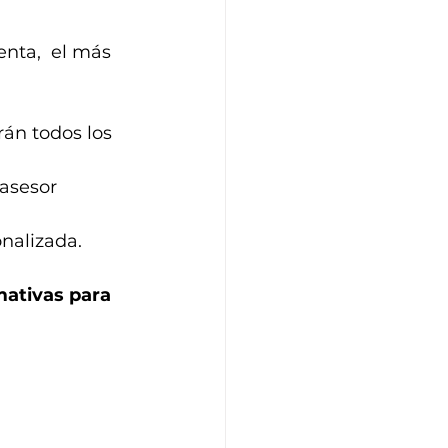
nta,  el más 
án todos los 
asesor 
onalizada.
mativas para 