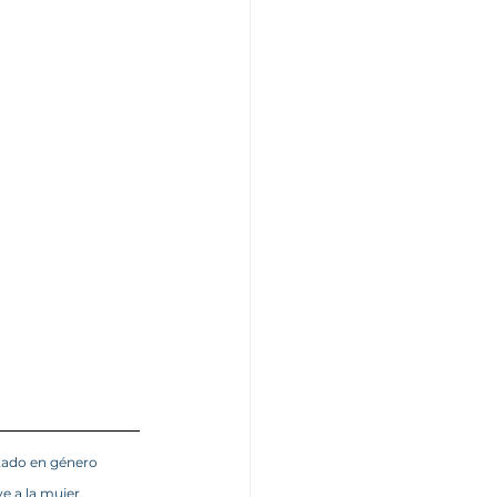
tado en género 
e a la mujer.