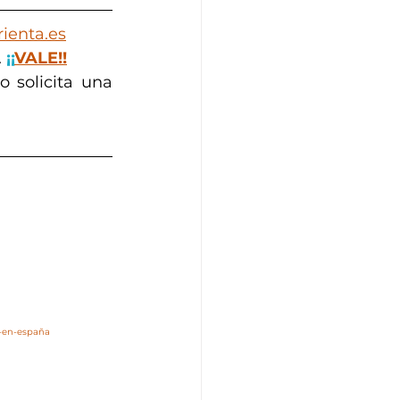
ienta.es
 
¡¡
VALE!!
 solicita una 
r-en-españa