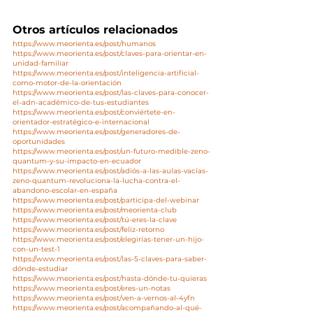
Otros artículos relacionados
https://www.meorienta.es/post/humanos
https://www.meorienta.es/post/claves-para-orientar-en-
unidad-familiar
https://www.meorienta.es/post/inteligencia-artificial-
como-motor-de-la-orientación
https://www.meorienta.es/post/las-claves-para-conocer-
el-adn-académico-de-tus-estudiantes
https://www.meorienta.es/post/conviértete-en-
orientador-estratégico-e-internacional
https://www.meorienta.es/post/generadores-de-
oportunidades
https://www.meorienta.es/post/un-futuro-medible-zeno-
quantum-y-su-impacto-en-ecuador
https://www.meorienta.es/post/adiós-a-las-aulas-vacías-
zeno-quantum-revoluciona-la-lucha-contra-el-
abandono-escolar-en-españa
https://www.meorienta.es/post/participa-del-webinar
https://www.meorienta.es/post/meorienta-club
https://www.meorienta.es/post/tú-eres-la-clave
https://www.meorienta.es/post/feliz-retorno
https://www.meorienta.es/post/elegirías-tener-un-hijo-
con-un-test-1
https://www.meorienta.es/post/las-5-claves-para-saber-
dónde-estudiar
https://www.meorienta.es/post/hasta-dónde-tu-quieras
https://www.meorienta.es/post/eres-un-notas
https://www.meorienta.es/post/ven-a-vernos-al-4yfn
https://www.meorienta.es/post/acompañando-al-qué-