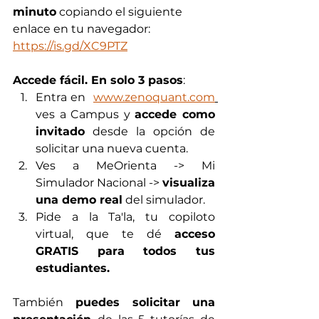
minuto
 copiando el siguiente 
enlace en tu navegador:  
https://is.gd/XC9PTZ
Accede fácil. En solo 3 pasos
:
Entra en  
www.zenoquant.com
ves a Campus y 
accede como 
invitado
 desde la opción de 
solicitar una nueva cuenta.
Ves a MeOrienta -> Mi 
Simulador Nacional -> 
visualiza 
una demo real
 del simulador. 
Pide a la Ta'la, tu copiloto 
virtual, que te dé 
acceso 
GRATIS para todos tus 
estudiantes. 
También
 puedes solicitar una 