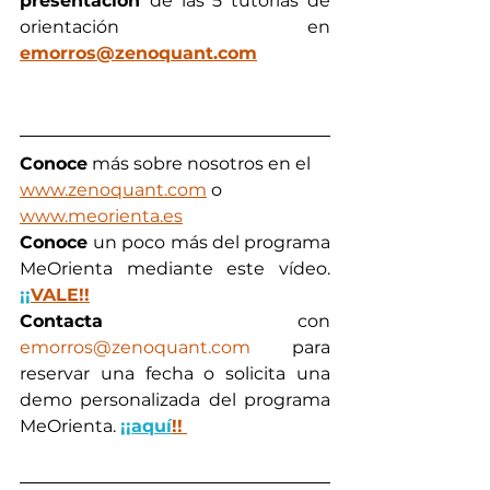
presentación 
de las 5 tutorías de 
orientación en 
emorros@zenoquant.com
Conoce
 más sobre nosotros en el 
www.zenoquant.com
 o 
www.meorienta.es
Conoce 
un poco más del programa 
MeOrienta mediante este vídeo. 
¡¡
VALE!!
Contacta
 con 
emorros@zenoquant.com
 para 
reservar una fecha o solicita una 
demo personalizada del programa 
MeOrienta. 
¡¡aquí
!!