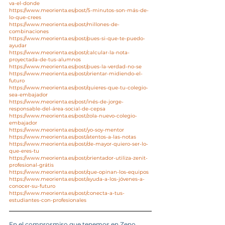
va-el-donde
https://www.meorienta.es/post/5-minutos-son-más-de-
lo-que-crees
https://www.meorienta.es/post/millones-de-
combinaciones
https://www.meorienta.es/post/pues-si-que-te-puedo-
ayudar
https://www.meorienta.es/post/calcular-la-nota-
proyectada-de-tus-alumnos
https://www.meorienta.es/post/pues-la-verdad-no-se
https://www.meorienta.es/post/orientar-midiendo-el-
futuro
https://www.meorienta.es/post/quieres-que-tu-colegio-
sea-embajador
https://www.meorienta.es/post/inés-de-jorge-
responsable-del-área-social-de-cepsa
https://www.meorienta.es/post/zola-nuevo-colegio-
embajador
https://www.meorienta.es/post/yo-soy-mentor
https://www.meorienta.es/post/atentos-a-las-notas
https://www.meorienta.es/post/de-mayor-quiero-ser-lo-
que-eres-tu
https://www.meorienta.es/post/orientador-utiliza-zenit-
profesional-grátis
https://www.meorienta.es/post/que-opinan-los-equipos
https://www.meorienta.es/post/ayuda-a-los-jóvenes-a-
conocer-su-futuro
https://www.meorienta.es/post/conecta-a-tus-
estudiantes-con-profesionales
En el comprosmiso que tenemos en Zeno 