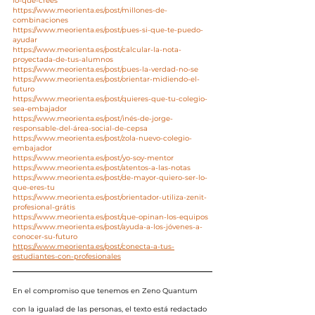
lo-que-crees
https://www.meorienta.es/post/millones-de-
combinaciones
https://www.meorienta.es/post/pues-si-que-te-puedo-
ayudar
https://www.meorienta.es/post/calcular-la-nota-
proyectada-de-tus-alumnos
https://www.meorienta.es/post/pues-la-verdad-no-se
https://www.meorienta.es/post/orientar-midiendo-el-
futuro
https://www.meorienta.es/post/quieres-que-tu-colegio-
sea-embajador
https://www.meorienta.es/post/inés-de-jorge-
responsable-del-área-social-de-cepsa
https://www.meorienta.es/post/zola-nuevo-colegio-
embajador
https://www.meorienta.es/post/yo-soy-mentor
https://www.meorienta.es/post/atentos-a-las-notas
https://www.meorienta.es/post/de-mayor-quiero-ser-lo-
que-eres-tu
https://www.meorienta.es/post/orientador-utiliza-zenit-
profesional-grátis
https://www.meorienta.es/post/que-opinan-los-equipos
https://www.meorienta.es/post/ayuda-a-los-jóvenes-a-
conocer-su-futuro
https://www.meorienta.es/post/conecta-a-tus-
estudiantes-con-profesionales
En el compromiso que tenemos en Zeno Quantum 
con la igualad de las personas, el texto está redactado 