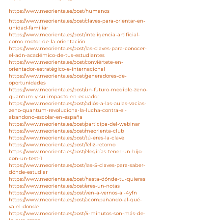
https://www.meorienta.es/post/humanos
https://www.meorienta.es/post/claves-para-orientar-en-
unidad-familiar
https://www.meorienta.es/post/inteligencia-artificial-
como-motor-de-la-orientación
https://www.meorienta.es/post/las-claves-para-conocer-
el-adn-académico-de-tus-estudiantes
https://www.meorienta.es/post/conviértete-en-
orientador-estratégico-e-internacional
https://www.meorienta.es/post/generadores-de-
oportunidades
https://www.meorienta.es/post/un-futuro-medible-zeno-
quantum-y-su-impacto-en-ecuador
https://www.meorienta.es/post/adiós-a-las-aulas-vacías-
zeno-quantum-revoluciona-la-lucha-contra-el-
abandono-escolar-en-españa
https://www.meorienta.es/post/participa-del-webinar
https://www.meorienta.es/post/meorienta-club
https://www.meorienta.es/post/tú-eres-la-clave
https://www.meorienta.es/post/feliz-retorno
https://www.meorienta.es/post/elegirías-tener-un-hijo-
con-un-test-1
https://www.meorienta.es/post/las-5-claves-para-saber-
dónde-estudiar
https://www.meorienta.es/post/hasta-dónde-tu-quieras
https://www.meorienta.es/post/eres-un-notas
https://www.meorienta.es/post/ven-a-vernos-al-4yfn
https://www.meorienta.es/post/acompañando-al-qué-
va-el-donde
https://www.meorienta.es/post/5-minutos-son-más-de-