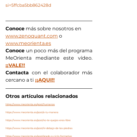
si=5ffcba5bb862428d
Conoce
 más sobre nosotros en  
www.zenoquant.com
 o 
www.meorienta.es
Conoce 
un poco más del programa 
MeOrienta mediante este vídeo. 
¡¡VALE!!
Contacta 
con el colaborador más 
cercano a ti
¡¡AQUI!!
Otros artículos relacionados
https://www.meorienta.es/post/humanos
https://www.meorienta.es/post/a-tu-manera
https://www.meorienta.es/post/no-te-quejes-eres-libre
https://www.meorienta.es/post/ni-debajo-de-las-piedras
https://www.meorienta.es/post/grado-o-ciclo-formativo