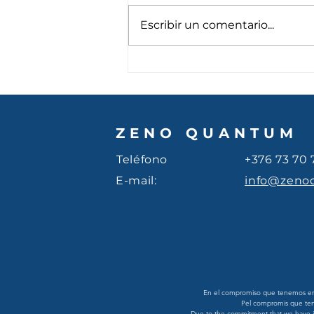
Escribir un comentario...
¿Cómo orienta tu colegio
en la era de la inteligencia
artificial?
ZENO QUANTUM
Teléfono
+376 73 70 
E-mail:
info@zeno
En el compromiso que tenemos en Z
Pel compromis que teni
Due to the commitment that we have in 