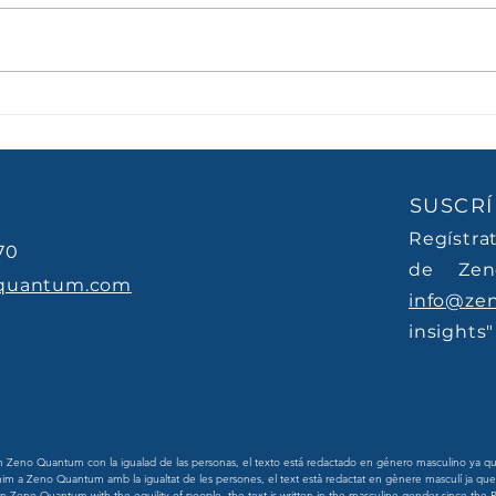
Caso de éxito Gimnasio
MeO
Los Portales
202
SUSCRÍ
Regístra
70
de Zen
quantum.com
info@ze
insights"
eno Quantum con la igualad de las personas, el texto está redactado en género masculino ya que
m a Zeno Quantum amb la igualtat de les persones, el text està redactat en gènere masculí ja que l
Zeno Quantum with the equility of people, the text is written in the masculine gender since the R