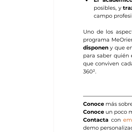
El académic
posibles, y 
tra
campo profesi
Uno de los aspec
programa MeOrient
disponen
 y que e
para saber quién 
que conviven cada
360².
Conoce
 más sobre
Conoce 
un poco m
Contacta
 con 
em
demo personaliza