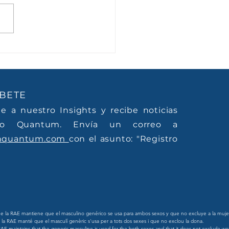
rienta Club 2024-
5
BETE
te a nuestro Insights y recibe noticias
o Quantum. Envía un correo a
nquantum.com
con el asunto: "Registro
 la RAE mantiene que el masculino genérico se usa para ambos sexos y que no excluye a la mujer
a RAE manté que el masculí genèric s'usa per a tots dos sexes i que no exclou la dona.

AE maintains that the generic masculine is used for the both sexes and that it does not exclude wo