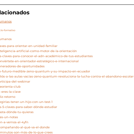
elacionados
/humanos
clo-formativo
/humanos
laves-para-orientar-en-unidad-familiar
teligencia-artificial-como-motor-de-la-orientación
as-claves-para-conocer-el-adn-académico-de-tus-estudiantes
nviértete-en-orientador-estratégico-e-internacional
generadores-de-oportunidades
/un-futuro-medible-zeno-quantum-y-su-impacto-en-ecuador
adiós-a-las-aulas-vacías-zeno-quantum-revoluciona-la-lucha-contra-el-abandono-escola
articipa-del-webinar
eorienta-club
-eres-la-clave
liz-retorno
egirías-tener-un-hijo-con-un-test-1
as-5-claves-para-saber-dónde-estudiar
asta-dónde-tu-quieras
res-un-notas
en-a-vernos-al-4yfn
acompañando-al-qué-va-el-donde
5-minutos-son-más-de-lo-que-crees