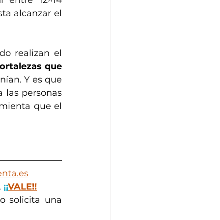
 entre 12^14 
a alcanzar el 
o realizan el 
ortalezas que 
ían. Y es que 
 las personas 
mienta que el 
nta.es
 
¡¡
VALE!!
 solicita una 