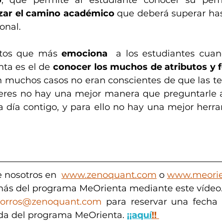
o
, que permite al estudiante conocer su perfil
zar el camino académico
 que deberá superar hast
onal.
tos que más 
emociona
  a los estudiantes cuand
a es el de 
conocer los muchos de atributos y f
n muchos casos no eran conscientes de que las ten
eres no hay una mejor manera que preguntarle a
 día contigo, y para ello no hay una mejor herra
 nosotros en  
www.zenoquant.com
 o 
www.meorie
ás del programa MeOrienta mediante este vídeo.
orros@zenoquant.com
 para reservar una fecha o
da del programa MeOrienta. 
¡¡aquí
!!