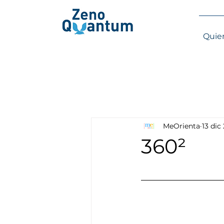
Quie
MeOrienta
13 dic
360²