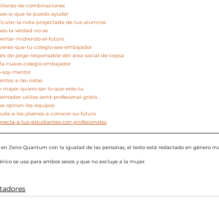
millones-de-combinaciones
pues-si-que-te-puedo-ayudar
alcular-la-nota-proyectada-de-tus-alumnos
ues-la-verdad-no-se
rientar-midiendo-el-futuro
quieres-que-tu-colegio-sea-embajador
nés-de-jorge-responsable-del-área-social-de-cepsa
zola-nuevo-colegio-embajador
o-soy-mentor
entos-a-las-notas
e-mayor-quiero-ser-lo-que-eres-tu
entador-utiliza-zenit-profesional-grátis
ue-opinan-los-equipos
yuda-a-los-jóvenes-a-conocer-su-futuro
onecta-a-tus-estudiantes-con-profesionales
n Zeno Quantum con la igualad de las personas, el texto está redactado en género ma
ico se usa para ambos sexos y que no excluye a la mujer.
ntadores