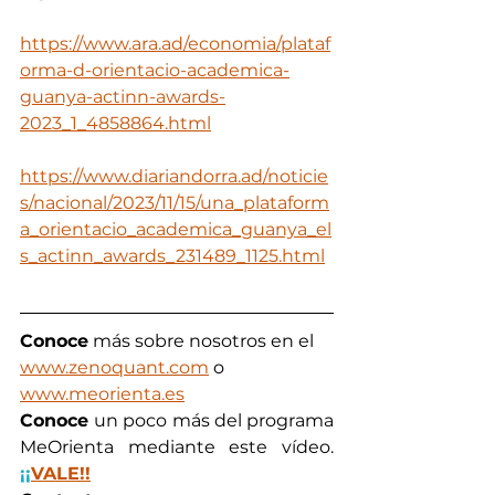
https://www.ara.ad/economia/plataf
orma-d-orientacio-academica-
guanya-actinn-awards-
2023_1_4858864.html
https://www.diariandorra.ad/noticie
s/nacional/2023/11/15/una_plataform
a_orientacio_academica_guanya_el
s_actinn_awards_231489_1125.html
Conoce
 más sobre nosotros en el 
www.zenoquant.com
 o 
www.meorienta.es
Conoce 
un poco más del programa 
MeOrienta mediante este vídeo. 
¡¡
VALE!!