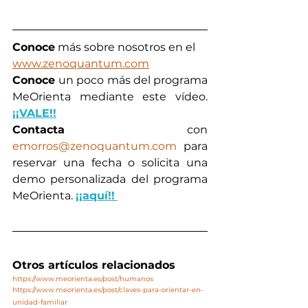
Conoce
 más sobre nosotros en el 
www.zenoquantum.com
Conoce 
un poco más del programa 
MeOrienta mediante este vídeo. 
¡¡
VALE!!
Contacta
 con 
emorros@zenoquantum.com
 para 
reservar una fecha o solicita una 
demo personalizada del programa 
MeOrienta. 
¡¡aquí!!
Otros artículos relacionados
https://www.meorienta.es/post/humanos
https://www.meorienta.es/post/claves-para-orientar-en-
unidad-familiar