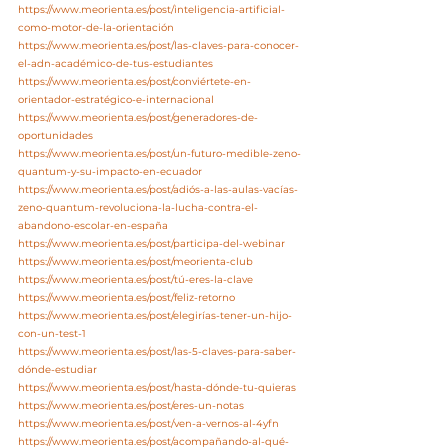
https://www.meorienta.es/post/inteligencia-artificial-
como-motor-de-la-orientación
https://www.meorienta.es/post/las-claves-para-conocer-
el-adn-académico-de-tus-estudiantes
https://www.meorienta.es/post/conviértete-en-
orientador-estratégico-e-internacional
https://www.meorienta.es/post/generadores-de-
oportunidades
https://www.meorienta.es/post/un-futuro-medible-zeno-
quantum-y-su-impacto-en-ecuador
https://www.meorienta.es/post/adiós-a-las-aulas-vacías-
zeno-quantum-revoluciona-la-lucha-contra-el-
abandono-escolar-en-españa
https://www.meorienta.es/post/participa-del-webinar
https://www.meorienta.es/post/meorienta-club
https://www.meorienta.es/post/tú-eres-la-clave
https://www.meorienta.es/post/feliz-retorno
https://www.meorienta.es/post/elegirías-tener-un-hijo-
con-un-test-1
https://www.meorienta.es/post/las-5-claves-para-saber-
dónde-estudiar
https://www.meorienta.es/post/hasta-dónde-tu-quieras
https://www.meorienta.es/post/eres-un-notas
https://www.meorienta.es/post/ven-a-vernos-al-4yfn
https://www.meorienta.es/post/acompañando-al-qué-