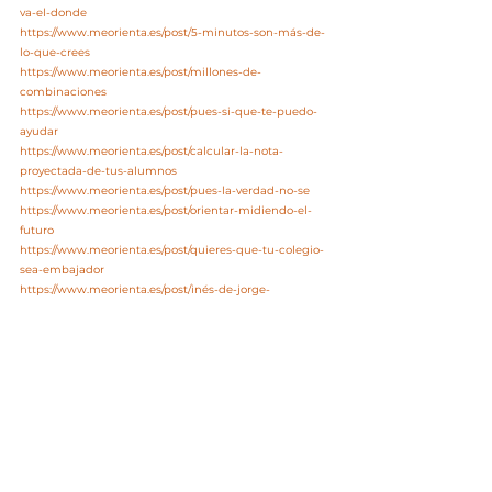
va-el-donde
https://www.meorienta.es/post/5-minutos-son-más-de-
lo-que-crees
https://www.meorienta.es/post/millones-de-
combinaciones
https://www.meorienta.es/post/pues-si-que-te-puedo-
ayudar
https://www.meorienta.es/post/calcular-la-nota-
proyectada-de-tus-alumnos
https://www.meorienta.es/post/pues-la-verdad-no-se
https://www.meorienta.es/post/orientar-midiendo-el-
futuro
https://www.meorienta.es/post/quieres-que-tu-colegio-
sea-embajador
https://www.meorienta.es/post/inés-de-jorge-
responsable-del-área-social-de-cepsa
https://www.meorienta.es/post/zola-nuevo-colegio-
embajador
https://www.meorienta.es/post/yo-soy-mentor
https://www.meorienta.es/post/atentos-a-las-notas
https://www.meorienta.es/post/de-mayor-quiero-ser-lo-
que-eres-tu
https://www.meorienta.es/post/orientador-utiliza-zenit-
profesional-grátis
https://www.meorienta.es/post/que-opinan-los-equipos