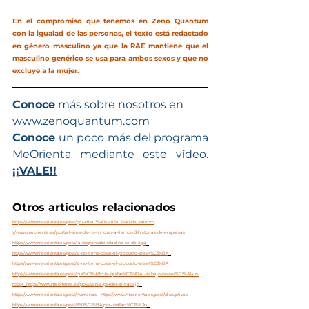
En el compromiso que tenemos en Zeno Quantum 
con la igualad de las personas, el texto está redactado 
en género masculino ya que la RAE mantiene que el 
masculino genérico se usa para ambos sexos y que no 
excluye a la mujer.
Conoce
 más sobre nosotros en  
www.zenoquantum.com
Conoce 
un poco más del programa 
MeOrienta mediante este vídeo. 
¡¡VALE!!
Otros artículos relacionados
https://www.meorienta.es/post/grit-m%C3%A1s-all%C3%A1-del-talento
; 
://www.meorienta.es/post/el-error-de-no-innovar-a-tiempo-3-historias-de-empresas
https://www.meorienta.es/post/la-responsabilidad-no-se-delega
https://www.meorienta.es/post/si-no-tiene-coste-el-producto-eres-t%C3%BA
https://www.meorienta.es/post/si-no-tiene-coste-el-producto-eres-t%C3%BA
https://www.meorienta.es/post/qui%C3%A9n-te-quitar%C3%A1-el-trabajo-no-ser%C3%A1-un-
robot
https://www.meorienta.es/post/van-a-perder-el-trabajo
https://www.meorienta.es/post/humanos
https://www.meorienta.es/post/disruptivos
https://www.meorienta.es/post/360%C2%BA-por-invitaci%C3%B3n