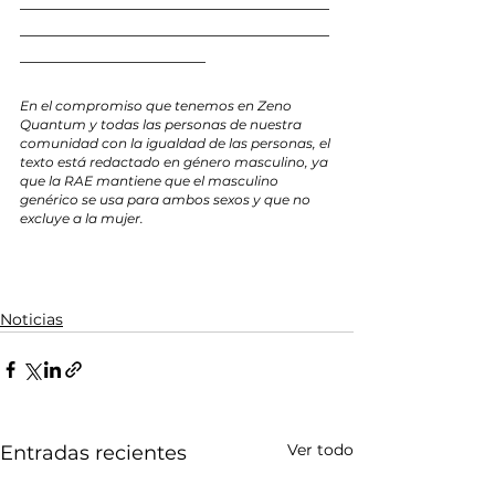
___________________________________
___________________________________
_____________________
En el compromiso que tenemos en Zeno 
Quantum y todas las personas de nuestra 
comunidad con la igualdad de las personas, el 
texto está redactado en género masculino, ya 
que la RAE mantiene que el masculino 
genérico se usa para ambos sexos y que no 
excluye a la mujer.
Noticias
Ver todo
Entradas recientes