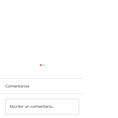
Comentarios
Escribir un comentario...
"Grit", más allá del
"Grit", más allá
talento
talento