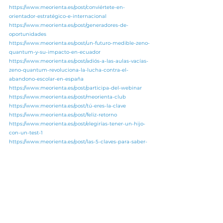
https://www.meorienta.es/post/conviértete-en-
orientador-estratégico-e-internacional
https://www.meorienta.es/post/generadores-de-
oportunidades
https://www.meorienta.es/post/un-futuro-medible-zeno-
quantum-y-su-impacto-en-ecuador
https://www.meorienta.es/post/adiós-a-las-aulas-vacías-
zeno-quantum-revoluciona-la-lucha-contra-el-
abandono-escolar-en-españa
https://www.meorienta.es/post/participa-del-webinar
https://www.meorienta.es/post/meorienta-club
https://www.meorienta.es/post/tú-eres-la-clave
https://www.meorienta.es/post/feliz-retorno
https://www.meorienta.es/post/elegirías-tener-un-hijo-
con-un-test-1
https://www.meorienta.es/post/las-5-claves-para-saber-
dónde-estudiar
https://www.meorienta.es/post/hasta-dónde-tu-quieras
https://www.meorienta.es/post/eres-un-notas
https://www.meorienta.es/post/ven-a-vernos-al-4yfn
https://www.meorienta.es/post/acompañando-al-qué-
va-el-donde
https://www.meorienta.es/post/5-minutos-son-más-de-
lo-que-crees
https://www.meorienta.es/post/millones-de-