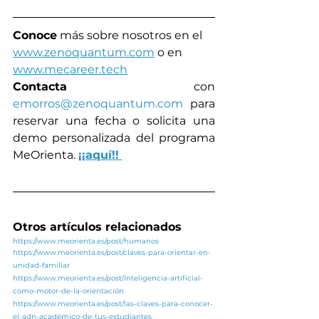
Conoce
 más sobre nosotros en el 
www.zenoquantum.com
 o en
www.mecareer.tech
Contacta
 con 
emorros@zenoquantum.com
 para 
reservar una fecha o solicita una 
demo personalizada del programa 
MeOrienta. 
¡¡aquí!!
Otros artículos relacionados
https://www.meorienta.es/post/humanos
https://www.meorienta.es/post/claves-para-orientar-en-
unidad-familiar
https://www.meorienta.es/post/inteligencia-artificial-
como-motor-de-la-orientación
https://www.meorienta.es/post/las-claves-para-conocer-
el-adn-académico-de-tus-estudiantes