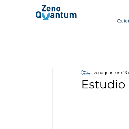
Quie
zenoquantum
13
Estudio 