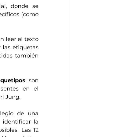
al, donde se 
cíficos (como 
 leer el texto 
 las etiquetas 
cidas también 
rquetipos
 son 
sentes en el 
rl Jung. 
egio de una 
identificar la 
ibles. Las 12 