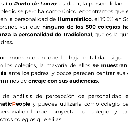
s 
La Punta de Lanza
, es decir, la personalidad
olegio se perciba como único, encontramos que e
 en la personalidad de 
Humanístico
, el 19,5% en So
rprende ver que 
ninguno de los 500 colegios ha
za la personalidad de Tradicional
, que es la qu
dres.
un momento en que la baja natalidad sigue a
n los colegios, la mayoría de ellos 
se muestran 
ás
 ante los padres, y pocos parecen centrar sus e
érminos de 
encaje con sus audiencias
.
 de análisis de percepción de personalidad e
matic
P
eople 
y puedes utilizarla como colegio pa
ersonalidad que proyecta tu colegio y ta
tros colegios que elijas.