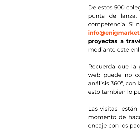
De estos 500 cole
punta de lanza,
info@enigmarket
proyectas a trav
mediante este enl
Recuerda que la p
web puede no coin
análisis 360º, con 
esto también lo p
Las visitas  están
momento de hacer
encaje con los pad