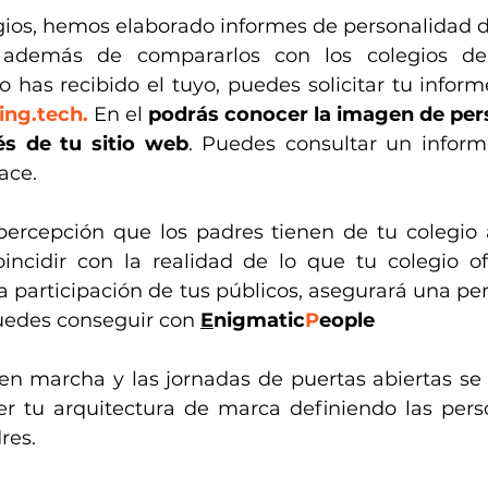
gios, hemos elaborado informes de personalidad de
 además de compararlos con los colegios de
ing.tech
.
 En el 
podrás conocer la imagen de pers
és de tu sitio web
. Puedes consultar un inform
ace.
ercepción que los padres tienen de tu colegio a
cidir con la realidad de lo que tu colegio ofr
la participación de tus públicos, asegurará una per
uedes conseguir con 
E
nigmatic
P
eople
 en marcha y las jornadas de puertas abiertas se a
 tu arquitectura de marca definiendo las perso
res. 