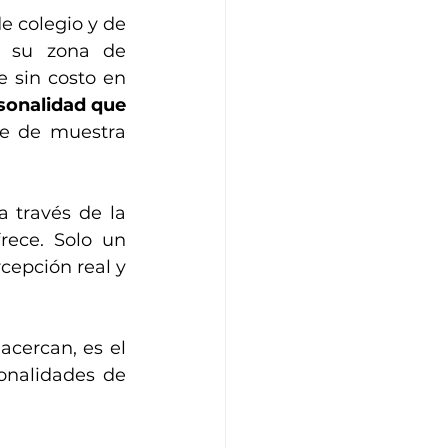
 colegio y de 
 su zona de 
competencia. Si no has recibido el tuyo, puedes solicitar tu informe sin costo en 
onalidad que 
e de muestra 
 través de la 
ece. Solo un 
cepción real y 
cercan, es el 
nalidades de 