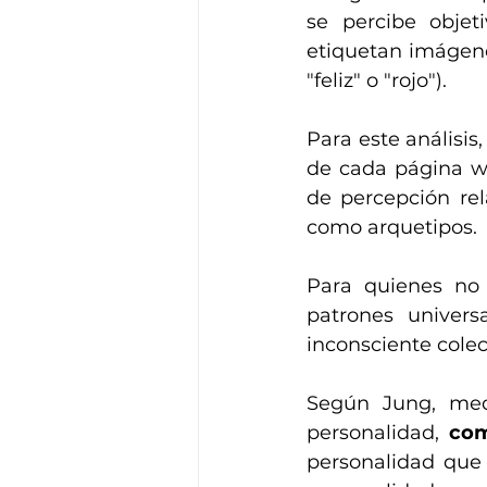
se percibe objet
etiquetan imágenes
"feliz" o "rojo").
Para este análisis
de cada página web
de percepción rel
como arquetipos.
Para quienes no 
patrones univers
inconsciente colec
Según Jung, med
personalidad, 
com
personalidad que 