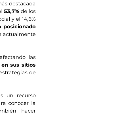
 más destacada 
l 
53,7%
 de los 
cial y el 14,6% 
 posicionado 
e actualmente 
fectando las 
en sus sitios 
strategias de 
s un recurso 
ra conocer la 
mbién hacer 