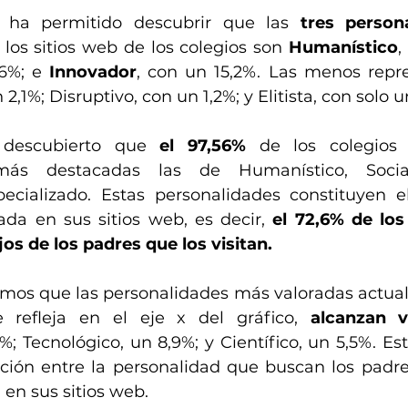
 ha permitido descubrir que las 
tres person
 los sitios web de los colegios son 
Humanístico
6%; e 
Innovador
, con un 15,2%. Las menos repr
 2,1%; Disruptivo, con un 1,2%; y Elitista, con solo 
descubierto que 
el 97,56%
 de los colegios
más destacadas las de Humanístico, Social,
ecializado. Estas personalidades constituyen e
da en sus sitios web, es decir, 
el 72,6% de los
os de los padres que los visitan.
os que las personalidades más valoradas actual
 refleja en el eje x del gráfico, 
alcanzan v
6%; Tecnológico, un 8,9%; y Científico, un 5,5%. Es
ación entre la personalidad que buscan los padres
en sus sitios web.