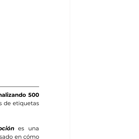
alizando 500 
s de etiquetas 
pción
 es una 
asado en cómo 