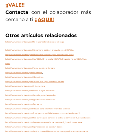
¡¡VALE!!
Contacta 
con el colaborador más 
cercano a ti
¡¡AQUI!!
Otros artículos relacionados
https://www.meorienta.es/post/la-responsabilidad-no-se-delega
https://www.meorienta.es/post/si-no-tiene-coste-el-producto-eres-t%C3%BA
https://www.meorienta.es/post/si-no-tiene-coste-el-producto-eres-t%C3%BA
https://www.meorienta.es/post/qui%C3%A9n-te-quitar%C3%A1-el-trabajo-no-ser%C3%A1-un-
robot
https://www.meorienta.es/post/van-a-perder-el-trabajo
https://www.meorienta.es/post/humanos
https://www.meorienta.es/post/disruptivos
https://www.meorienta.es/post/360%C2%BA-por-invitaci%C3%B3n
https://www.meorienta.es/post/a-tu-manera
https://www.meorienta.es/post/no-te-quejes-eres-libre
https://www.meorienta.es/post/ni-debajo-de-las-piedras
https://www.meorienta.es/post/grado-o-ciclo-formativo
https://www.meorienta.es/post/humanos
https://www.meorienta.es/post/claves-para-orientar-en-unidad-familiar
https://www.meorienta.es/post/inteligencia-artificial-como-motor-de-la-orientación
https://www.meorienta.es/post/las-claves-para-conocer-el-adn-académico-de-tus-estudiantes
https://www.meorienta.es/post/conviértete-en-orientador-estratégico-e-internacional
https://www.meorienta.es/post/generadores-de-oportunidades
https://www.meorienta.es/post/un-futuro-medible-zeno-quantum-y-su-impacto-en-ecuador