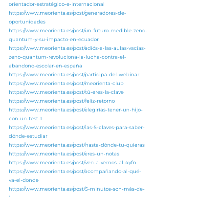
orientador-estratégico-e-internacional
https://www.meorienta.es/post/generadores-de-
oportunidades
https://www.meorienta.es/post/un-futuro-medible-zeno-
quantum-y-su-impacto-en-ecuador
https://www.meorienta.es/post/adiós-a-las-aulas-vacías-
zeno-quantum-revoluciona-la-lucha-contra-el-
abandono-escolar-en-españa
https://www.meorienta.es/post/participa-del-webinar
https://www.meorienta.es/post/meorienta-club
https://www.meorienta.es/post/tú-eres-la-clave
https://www.meorienta.es/post/feliz-retorno
https://www.meorienta.es/post/elegirías-tener-un-hijo-
con-un-test-1
https://www.meorienta.es/post/las-5-claves-para-saber-
dónde-estudiar
https://www.meorienta.es/post/hasta-dónde-tu-quieras
https://www.meorienta.es/post/eres-un-notas
https://www.meorienta.es/post/ven-a-vernos-al-4yfn
https://www.meorienta.es/post/acompañando-al-qué-
va-el-donde
https://www.meorienta.es/post/5-minutos-son-más-de-
lo-que-crees
https://www.meorienta.es/post/millones-de-
combinaciones