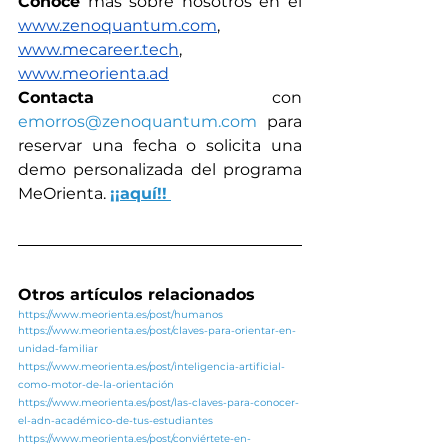
Conoce
 más sobre nosotros en el 
www.zenoquantum.com
,
www.mecareer.tech
, 
www.meorienta.ad
Contacta
 con 
emorros@zenoquantum.com
 para 
reservar una fecha o solicita una 
demo personalizada del programa 
MeOrienta. 
¡¡aquí!!
Otros artículos relacionados
https://www.meorienta.es/post/humanos
https://www.meorienta.es/post/claves-para-orientar-en-
unidad-familiar
https://www.meorienta.es/post/inteligencia-artificial-
como-motor-de-la-orientación
https://www.meorienta.es/post/las-claves-para-conocer-
el-adn-académico-de-tus-estudiantes
https://www.meorienta.es/post/conviértete-en-