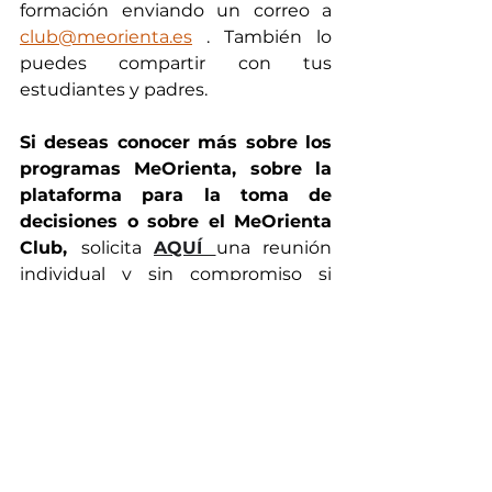
formación enviando un correo a 
club@meorienta.es
 . También lo 
puedes compartir con tus 
estudiantes y padres. 
Si deseas conocer más sobre los 
programas MeOrienta, sobre la 
plataforma para la toma de 
decisiones o sobre el MeOrienta 
Club, 
solicita
AQUÍ 
una reunión 
individual y sin compromiso si 
quieres conocer más sobre 
MeOrienta.
En el compromiso que tenemos en Zeno Quantum 
con la igualad de las personas, el texto está redactado 
en género masculino ya que la RAE mantiene que el 
masculino genérico se usa para ambos sexos y que no 
excluye a la mujer.