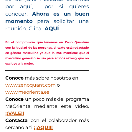
por aqui,  por si quieres 
conocer. 
Ahora es un buen 
momento
 para solicitar una 
reunión. Clica 
AQUÍ
En el compromiso que tenemos en Zeno Quantum 
con la igualad de las personas, el texto está redactado 
en género masculino ya que la RAE mantiene que el 
masculino genérico se usa para ambos sexos y que no 
excluye a la mujer.
Conoce
 más sobre nosotros en  
www.zenoquant.com
 o 
www.meorienta.es
Conoce 
un poco más del programa 
MeOrienta mediante este vídeo. 
¡¡VALE!!
Contacta 
con el colaborador más 
cercano a ti
¡¡AQUI!!