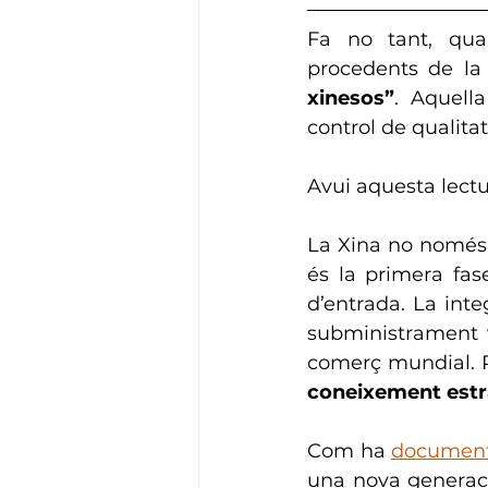
Fa no tant, qua
procedents de la 
xinesos”
. Aquell
control de qualitat
Avui aquesta lect
La Xina no només e
és la primera fas
d’entrada. La integ
subministrament va
comerç mundial. Pe
coneixement estr
Com ha 
document
una nova generació