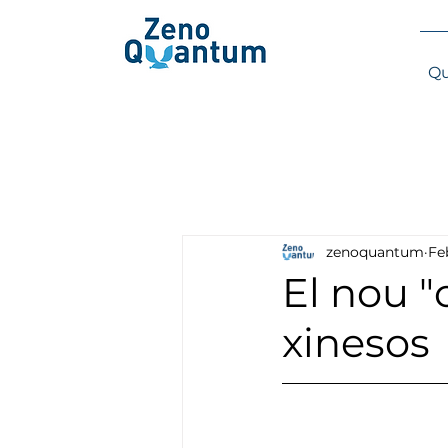
Qu
zenoquantum
Fe
El nou "
xinesos