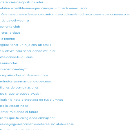
generadores-de-oportunidades
/un-futuro-medible-zeno-quantum-y-su-impacto-en-ecuador
adiós-a-las-aulas-vacías-zeno-quantum-revoluciona-la-lucha-contra-el-abandono-escola
articipa-del-webinar
eorienta-club
-eres-la-clave
liz-retorno
egirías-tener-un-hijo-con-un-test-1
as-5-claves-para-saber-dónde-estudiar
asta-dónde-tu-quieras
res-un-notas
en-a-vernos-al-4yfn
acompañando-al-qué-va-el-donde
5-minutos-son-más-de-lo-que-crees
millones-de-combinaciones
pues-si-que-te-puedo-ayudar
alcular-la-nota-proyectada-de-tus-alumnos
ues-la-verdad-no-se
rientar-midiendo-el-futuro
quieres-que-tu-colegio-sea-embajador
nés-de-jorge-responsable-del-área-social-de-cepsa