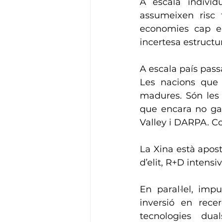
A escala individ
assumeixen risc 
economies cap en
incertesa estructu
A escala país pass
Les nacions que 
madures. Són les q
que encara no gar
Valley i DARPA. C
La Xina està apost
d’elit, R+D intensiv
En paral·lel, imp
inversió en rece
tecnologies dual