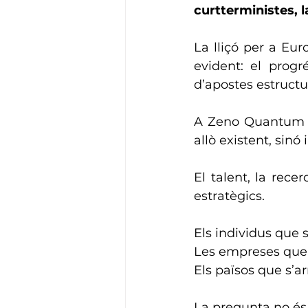
curtterministes, l
La lliçó per a Euro
evident: el progr
d’apostes estructu
A Zeno Quantum en
allò existent, sinó 
El talent, la recer
estratègics.
Els individus que
Les empreses que 
Els països que s’ar
La pregunta no és 