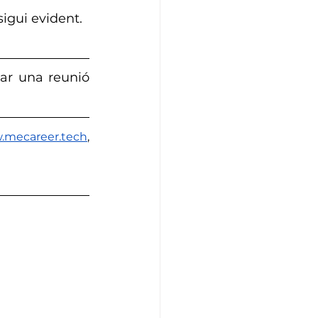
sigui evident.
var una reunió 
mecareer.tech
, 