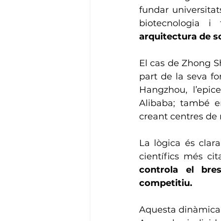
fundar universitats
biotecnologia i 
arquitectura de s
El cas de Zhong S
part de la seva for
Hangzhou, l’epic
Alibaba; també em
creant centres de 
La lògica és clar
científics més cit
controla el bre
competitiu.
Aquesta dinàmica r