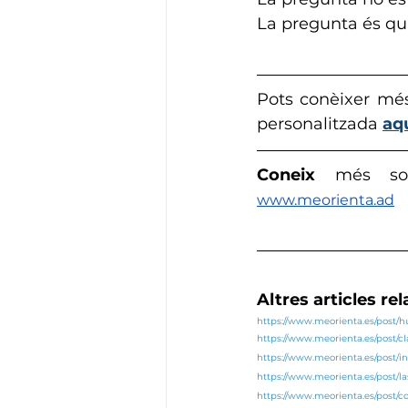
La pregunta és qui
Pots conèixer mé
personalitzada 
aqu
Coneix 
més so
www.meorienta.ad
Altres articles re
https://www.meorienta.es/post
https://www.meorienta.es/post/c
https://www.meorienta.es/post/in
https://www.meorienta.es/post/l
https://www.meorienta.es/post/co