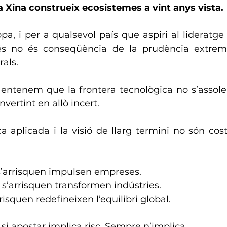
a Xina construeix ecosistemes a vint anys vista.
pa, i per a qualsevol país que aspiri al lideratge 
és no és conseqüència de la prudència extrema.
rals.
tenem que la frontera tecnològica no s’assolei
invertint en allò incert.
ca aplicada i la visió de llarg termini no són cost
 s’arrisquen impulsen empreses.
s’arrisquen transformen indústries.
risquen redefineixen l’equilibri global.
si apostar implica risc. Sempre n’implica.