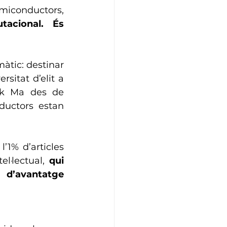
emiconductors, 
tacional. És 
tic: destinar 
sitat d’elit a 
ck Ma des de 
ductors estan 
1% d’articles 
el·lectual, 
qui 
d’avantatge 