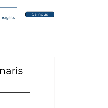
Campus
Insights
naris