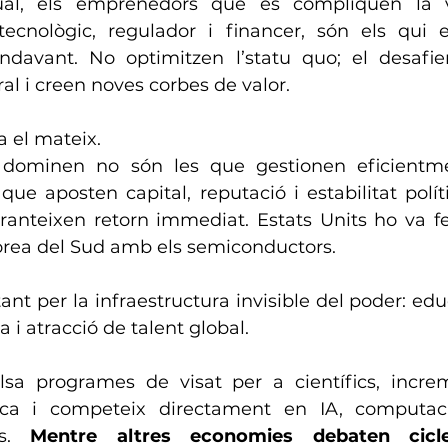
ual, els emprenedors que es compliquen la v
tecnològic, regulador i financer, són els qui 
davant. No optimitzen l’statu quo; el desafie
ral i creen noves corbes de valor.
a el mateix.
dominen no són les que gestionen eficientmen
ue aposten capital, reputació i estabilitat políti
anteixen retorn immediat. Estats Units ho va fe
orea del Sud amb els semiconductors.
ant per la infraestructura invisible del poder: edu
a i atracció de talent global.
ulsa programes de visat per a científics, incre
rca i competeix directament en IA, computaci
s. 
Mentre altres economies debaten cicles