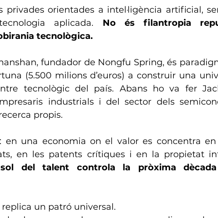
 privades orientades a intel·ligència artificial, s
tecnologia aplicada. 
No és filantropia repu
obirania tecnològica.
hanshan, fundador de Nongfu Spring, és paradigmà
tuna (5.500 milions d’euros) a construir una univer
entre tecnològic del país. Abans ho va fer Ja
presaris industrials i del sector dels semicon
recerca propis.
a: en una economia on el valor es concentra en l’
ats, en les patents crítiques i en la propietat int
ssol del talent controla la pròxima dècada 
eplica un patró universal.