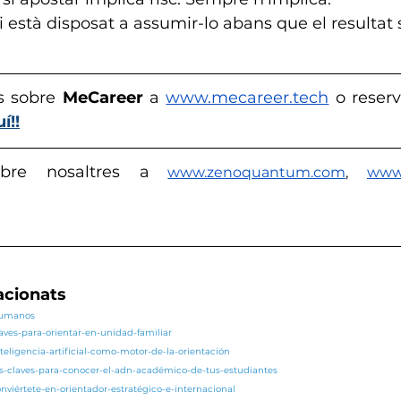
 està disposat a assumir-lo abans que el resultat 
s sobre 
MeCareer
 a 
www.mecareer.tech
 o reser
í!!
bre nosaltres a
www.zenoquantum.com
,
www.
lacionats
/humanos
laves-para-orientar-en-unidad-familiar
teligencia-artificial-como-motor-de-la-orientación
as-claves-para-conocer-el-adn-académico-de-tus-estudiantes
nviértete-en-orientador-estratégico-e-internacional