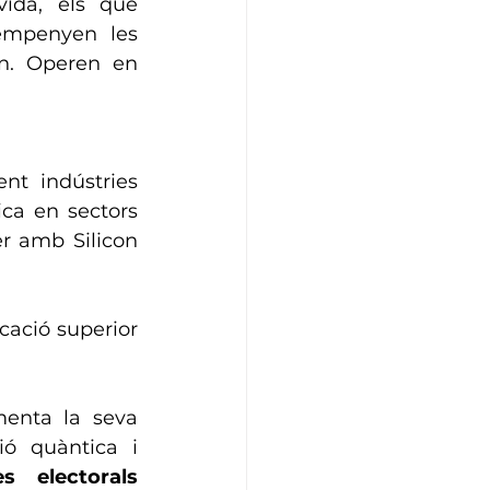
ida, els que 
empenyen les 
n. Operen en 
t indústries 
ca en sectors 
r amb Silicon 
cació superior 
menta la seva 
ó quàntica i 
 electorals 