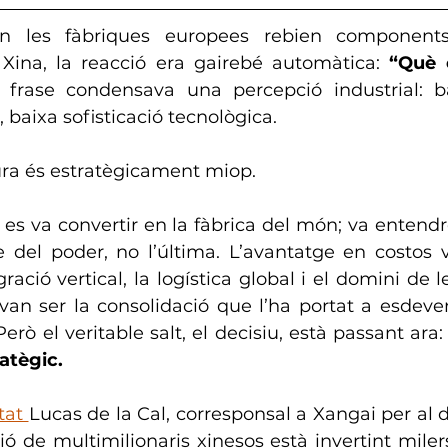
n les fàbriques europees rebien components 
Xina, la reacció era gairebé automàtica: 
“Què 
a frase condensava una percepció industrial: ba
, baixa sofisticació tecnològica.
ura és estratègicament miop.
s va convertir en la fàbrica del món; va entendre
e del poder, no l’última. L’avantatge en costos v
ració vertical, la logística global i el domini de 
n ser la consolidació que l’ha portat a esdevenir
rò el veritable salt, el decisiu, està passant ara:
atègic.
at 
Lucas de la Cal, corresponsal a Xangai per al d
 de multimilionaris xinesos està invertint milers