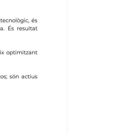
tecnològic, és 
 És resultat 
x optimitzant 
os; són actius 