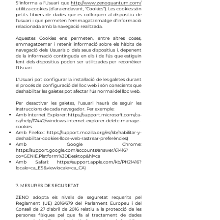
S'informa a l'Usuari que
http://www.zenoquantum.com/
utilitza cookies (d'ara endavant, “Cookies”). Les cookies són
petits fitxers de dades que es col·loquen al dispositiu de
l'usuari i que permeten l'emmagatzematge d'informació
relacionada amb la navegació realitzada.
Aquestes Cookies ens permeten, entre altres coses,
emmagatzemar i retenir informació sobre els hàbits de
navegació dels Usuaris o dels seus dispositius i, depenent
de la informació continguda en ells i de l'ús que estiguin
fent dels dispositius poden ser utilitzades per reconèixer
l'Usuari .
L'Usuari pot configurar la instal·lació de les galetes durant
el procés de configuració del lloc web i són conscients que
deshabilitar les galetes pot afectar l'ús normal del lloc web.
Per desactivar les galetes, l'usuari haurà de seguir les
instruccions de cada navegador. Per exemple:
Amb Internet Explorer:
https://support.microsoft.com/ca-
ca/help/17442/windows-internet-explorer-delete-manage-
cookies
Amb Firefox:
https://support.mozilla.org/es/kb/habilitar-y-
deshabilitar-cookies-llocs-web-rastrear-preferències)
Amb Google Chrome:
https://support.google.com/accounts/answer/61416?
co=GENIE.Platform%3DDesktop&hl=ca
Amb Safari:
https://support.apple.com/kb/PH21416?
locale=ca_ES&viewlocale=ca_CA)
7. MESURES DE SEGURETAT
ZENO adopta els nivells de seguretat requerits pel
Reglament (UE) 2016/679 del Parlament Europeu i del
Consell de 27 d'abril de 2016 relatiu a la protecció de les
persones físiques pel que fa al tractament de dades