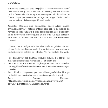
6. COOKIES
S'informa a l'Usuari que
http://www.zenoquantum.com/
utilitza cookies (d'ara endavant, “Cookies”). Les cookies són
petits fitxers de dades que es col·loquen al dispositiu de
l'usuari i que permeten l'emmagatzematge d'informació
relacionada amb la navegació realitzada.
Aquestes Cookies ens permeten, entre altres coses,
emmagatzemar i retenir informació sobre els hàbits de
navegació dels Usuaris o dels seus dispositius i, depenent
de la informació continguda en ells i de l'ús que estiguin
fent dels dispositius poden ser utilitzades per reconèixer
l'Usuari .
L'Usuari pot configurar la instal·lació de les galetes durant
el procés de configuració del lloc web i són conscients que
deshabilitar les galetes pot afectar l'ús normal del lloc web.
Per desactivar les galetes, l'usuari haurà de seguir les
instruccions de cada navegador. Per exemple:
Amb Internet Explorer:
https://support.microsoft.com/ca-
ca/help/17442/windows-internet-explorer-delete-manage-
cookies
Amb Firefox:
https://support.mozilla.org/es/kb/habilitar-y-
deshabilitar-cookies-llocs-web-rastrear-preferències)
Amb Google Chrome:
https://support.google.com/accounts/answer/61416?
co=GENIE.Platform%3DDesktop&hl=ca
Amb Safari:
https://support.apple.com/kb/PH21416?
locale=ca_ES&viewlocale=ca_CA)
7. MESURES DE SEGURETAT
ZENO adopta els nivells de seguretat requerits pel
Reglament (UE) 2016/679 del Parlament Europeu i del