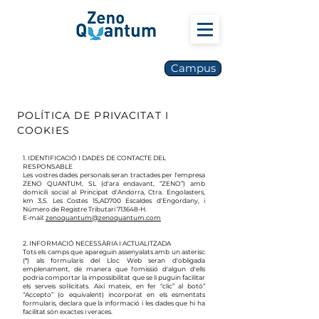
Campus
POLÍTICA DE PRIVACITAT I
COOKIES
1. IDENTIFICACIÓ I DADES DE CONTACTE DEL
RESPONSABLE
Les vostres dades personals seran tractades per l'empresa
ZENO QUANTUM, SL (d'ara endavant, “ZENO”) amb
domicili social al Principat d'Andorra, Ctra. Engolasters,
km 3,5. Les Costes 15
,AD700 Escaldes d'Engordany, i
Número de Registre Tributari 713648-H.
E-mail:
zenoquantum@zenoquantum.com
2. INFORMACIÓ NECESSÀRIA I ACTUALITZADA
Tots els camps que apareguin assenyalats amb un asterisc
(*) als formularis del Lloc Web seran d'obligada
emplenament, de manera que l'omissió d'algun d'ells
podria comportar la impossibilitat que se li puguin facilitar
els serveis sol·licitats. Així mateix, en fer “clic” al botó”
“Accepto” (o equivalent) incorporat en els esmentats
formularis, declara que la informació i les dades que hi ha
facilitat són exactes i veraces.