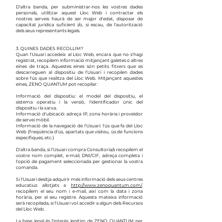
D'altra banda, per subministrar-nos les vostres dades
personals, utilitzar aquest Lloc Web i contractar els
nostres serveis haurà de ser major d'edat, disposar de
capacitat jurídica suficient i/o, si escau, de l'autorització
dels seus representants legals.
3. QUINES DADES RECOLLIM?
Quan l'Usuari accedeix al Lloc Web, encara que no s'hagi
registrat, recopilem informació mitjançant galetes o altres
eines de traça. Aquestes eines són petits fitxers que es
descarreguen al dispositiu de l'Usuari i recopilen dades
sobre l'ús que realitza del Lloc Web. Mitjançant aquestes
eines, ZENO QUANTUM pot recopilar:
Informació del dispositiu: el model del dispositiu, el
sistema operatiu i la versió, l'identificador únic del
dispositiu i la xarxa.
Informació d'ubicació: adreça IP, zona horària i proveïdor
de servei mòbil.
Informació de la navegació de l'Usuari: l'ús que fa del Lloc
Web (freqüència d'ús, apartats que visiteu, ús de funcions
específiques, etc.)
D'altra banda, si l'Usuari compra Consultoria/s recopilem el
vostre nom complet, e-mail, DNI/CIF, adreça completa i
l'opció de pagament seleccionada per gestionar la vostra
comanda.
Si l'Usuari desitja adquirir més informació dels seus centres
educatius allotjats a
http://www.zenoquantum.com/
,
recopilem el seu nom i e-mail, així com la data i zona
horària, per al seu registre. Aquesta mateixa informació
serà recopilada, si l'Usuari vol accedir a algun dels Recursos
del Lloc Web.
La base legal és l'interès legítim de ZENO QUANTUM per