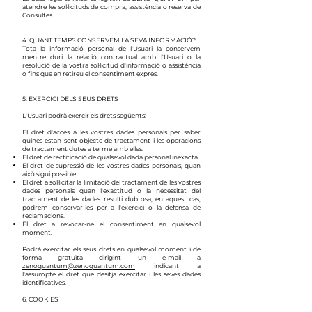
atendre les sol·licituds de compra, assistència o reserva de
Consultes.
4. QUANT TEMPS CONSERVEM LA SEVA INFORMACIÓ?
​Tota la informació personal de l'Usuari la conservem
mentre duri la relació contractual amb l'Usuari o la
resolució de la vostra sol·licitud d'informació o assistència
o fins que en retireu el consentiment exprés.
5. EXERCICI DELS SEUS DRETS
L'Usuari podrà exercir els drets següents:
El dret d'accés a les vostres dades personals per saber
quines estan sent objecte de tractament i les operacions
de tractament dutes a terme amb elles.
El dret de rectificació de qualsevol dada personal inexacta.
El dret de supressió de les vostres dades personals, quan
això sigui possible.
El dret a sol·licitar la limitació del tractament de les vostres
dades personals quan l'exactitud o la necessitat del
tractament de les dades resulti dubtosa, en aquest cas,
podrem conservar-les per a l'exercici o la defensa de
reclamacions.
El dret a revocar-ne el consentiment en qualsevol
moment.
Podrà exercitar els seus drets en qualsevol moment i de
forma gratuïta dirigint un e-mail a
zenoquantum@zenoquantum.com
indicant a
l'assumpte el dret que desitja exercitar i les seves dades
identificatives.
6. COOKIES