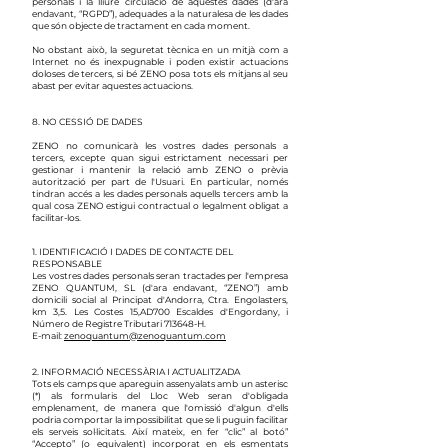
personals i la lliure circulació de aquestes dades (d'ara
endavant, “RGPD”), adequades a la naturalesa de les dades
que són objecte de tractament en cada moment.
No obstant això, la seguretat tècnica en un mitjà com a
Internet no és inexpugnable i poden existir actuacions
doloses de tercers, si bé ZENO posa tots els mitjans al seu
abast per evitar aquestes actuacions.
8. NO CESSIÓ DE DADES
ZENO no comunicarà les vostres dades personals a
tercers, excepte quan sigui estrictament necessari per
gestionar i mantenir la relació amb ZENO o prèvia
autorització per part de l'Usuari. En particular, només
tindran accés a les dades personals aquells tercers amb la
qual cosa ZENO estigui contractual o legalment obligat a
facilitar-los.
1. IDENTIFICACIÓ I DADES DE CONTACTE DEL
RESPONSABLE
Les vostres dades personals seran tractades per l'empresa
ZENO QUANTUM, SL (d'ara endavant, “ZENO”) amb
domicili social al Principat d'Andorra, Ctra. Engolasters,
km 3,5. Les Costes 15
,AD700 Escaldes d'Engordany, i
Número de Registre Tributari 713648-H.
E-mail:
zenoquantum@zenoquantum.com
2. INFORMACIÓ NECESSÀRIA I ACTUALITZADA
Tots els camps que apareguin assenyalats amb un asterisc
(*) als formularis del Lloc Web seran d'obligada
emplenament, de manera que l'omissió d'algun d'ells
podria comportar la impossibilitat que se li puguin facilitar
els serveis sol·licitats. Així mateix, en fer “clic” al botó”
“Accepto” (o equivalent) incorporat en els esmentats