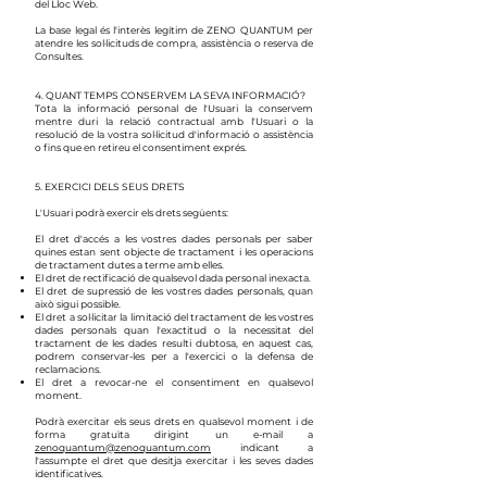
del Lloc Web.
La base legal és l'interès legítim de ZENO QUANTUM per
atendre les sol·licituds de compra, assistència o reserva de
Consultes.
4. QUANT TEMPS CONSERVEM LA SEVA INFORMACIÓ?
​Tota la informació personal de l'Usuari la conservem
mentre duri la relació contractual amb l'Usuari o la
resolució de la vostra sol·licitud d'informació o assistència
o fins que en retireu el consentiment exprés.
5. EXERCICI DELS SEUS DRETS
L'Usuari podrà exercir els drets següents:
El dret d'accés a les vostres dades personals per saber
quines estan sent objecte de tractament i les operacions
de tractament dutes a terme amb elles.
El dret de rectificació de qualsevol dada personal inexacta.
El dret de supressió de les vostres dades personals, quan
això sigui possible.
El dret a sol·licitar la limitació del tractament de les vostres
dades personals quan l'exactitud o la necessitat del
tractament de les dades resulti dubtosa, en aquest cas,
podrem conservar-les per a l'exercici o la defensa de
reclamacions.
El dret a revocar-ne el consentiment en qualsevol
moment.
Podrà exercitar els seus drets en qualsevol moment i de
forma gratuïta dirigint un e-mail a
zenoquantum@zenoquantum.com
indicant a
l'assumpte el dret que desitja exercitar i les seves dades
identificatives.