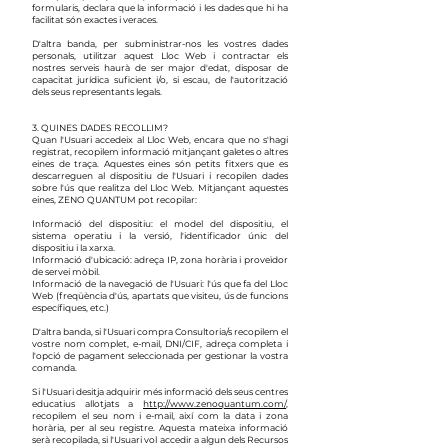
formularis, declara que la informació i les dades que hi ha
facilitat són exactes i veraces.
D'altra banda, per subministrar-nos les vostres dades
personals, utilitzar aquest Lloc Web i contractar els
nostres serveis haurà de ser major d'edat, disposar de
capacitat jurídica suficient i/o, si escau, de l'autorització
dels seus representants legals.
3. QUINES DADES RECOLLIM?
Quan l'Usuari accedeix al Lloc Web, encara que no s'hagi
registrat, recopilem informació mitjançant galetes o altres
eines de traça. Aquestes eines són petits fitxers que es
descarreguen al dispositiu de l'Usuari i recopilen dades
sobre l'ús que realitza del Lloc Web. Mitjançant aquestes
eines, ZENO QUANTUM pot recopilar:
Informació del dispositiu: el model del dispositiu, el
sistema operatiu i la versió, l'identificador únic del
dispositiu i la xarxa.
Informació d'ubicació: adreça IP, zona horària i proveïdor
de servei mòbil.
Informació de la navegació de l'Usuari: l'ús que fa del Lloc
Web (freqüència d'ús, apartats que visiteu, ús de funcions
específiques, etc.)
D'altra banda, si l'Usuari compra Consultoria/s recopilem el
vostre nom complet, e-mail, DNI/CIF, adreça completa i
l'opció de pagament seleccionada per gestionar la vostra
comanda.
Si l'Usuari desitja adquirir més informació dels seus centres
educatius allotjats a
http://www.zenoquantum.com/
,
recopilem el seu nom i e-mail, així com la data i zona
horària, per al seu registre. Aquesta mateixa informació
serà recopilada, si l'Usuari vol accedir a algun dels Recursos