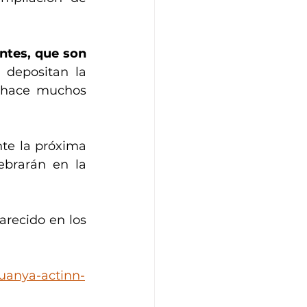
tes, que son 
 depositan la 
 hace muchos 
te la próxima 
brarán en la 
recido en los 
uanya-actinn-