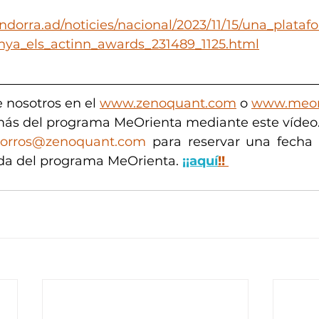
ndorra.ad/noticies/nacional/2023/11/15/una_plataf
ya_els_actinn_awards_231489_1125.html
 nosotros en el 
www.zenoquant.com
 o 
www.meor
ás del programa MeOrienta mediante este vídeo.
orros@zenoquant.com
 para reservar una fecha o
da del programa MeOrienta. 
¡¡aquí
!!