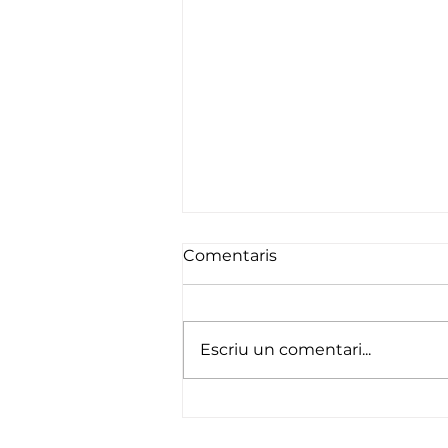
Comentaris
Fins setembre
Escriu un comentari...