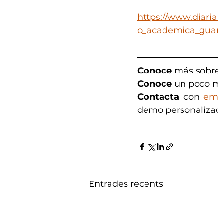
https://www.diaria
o_academica_guan
Conoce
 más sobre
Conoce 
un poco m
Contacta
 con 
em
demo personaliza
Entrades recents