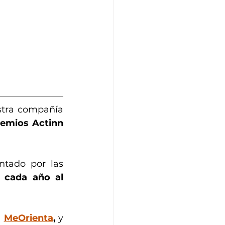
stra compañía 
emios Actinn 
ntado por las 
 cada año al 
 
MeOrienta
,
 y 