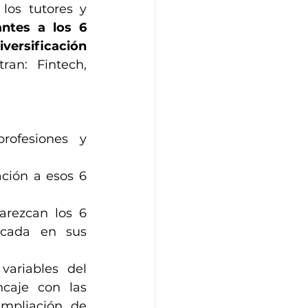
os tutores y 
antes a los 6 
ersificación 
an: Fintech, 
rofesiones y 
ción a esos 6 
rezcan los 6 
cada en sus 
ariables del 
aje con las 
mpliación de 