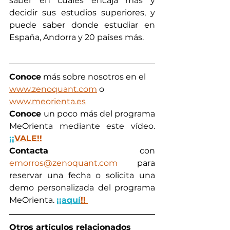
saber en cuáles encaja más y 
decidir sus estudios superiores, y 
puede saber donde estudiar en 
España, Andorra y 20 países más.
Conoce
 más sobre nosotros en el 
www.zenoquant.com
 o 
www.meorienta.es
Conoce 
un poco más del programa 
MeOrienta mediante este vídeo. 
¡¡
VALE!!
Contacta
 con 
emorros@zenoquant.com
 para 
reservar una fecha o solicita una 
demo personalizada del programa 
MeOrienta. 
¡¡aquí
!!
Otros artículos relacionados