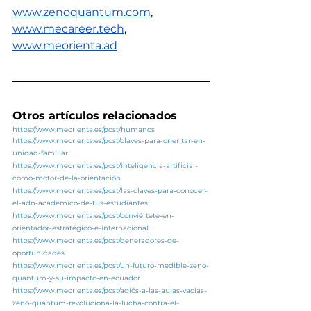
www.zenoquantum.com
,
www.mecareer.tech
, 
www.meorienta.ad
Otros artículos relacionados
https://www.meorienta.es/post/humanos
https://www.meorienta.es/post/claves-para-orientar-en-
unidad-familiar
https://www.meorienta.es/post/inteligencia-artificial-
como-motor-de-la-orientación
https://www.meorienta.es/post/las-claves-para-conocer-
el-adn-académico-de-tus-estudiantes
https://www.meorienta.es/post/conviértete-en-
orientador-estratégico-e-internacional
https://www.meorienta.es/post/generadores-de-
oportunidades
https://www.meorienta.es/post/un-futuro-medible-zeno-
quantum-y-su-impacto-en-ecuador
https://www.meorienta.es/post/adiós-a-las-aulas-vacías-
zeno-quantum-revoluciona-la-lucha-contra-el-