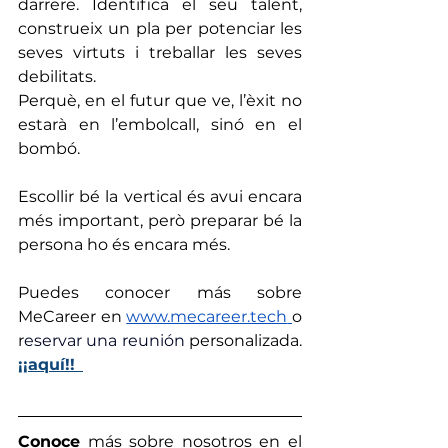
darrere. Identifica el seu talent, 
construeix un pla per potenciar les 
seves virtuts i treballar les seves 
debilitats.
Perquè, en el futur que ve, l’èxit no 
estarà en l’embolcall, sinó en el 
bombó.
Escollir bé la vertical és avui encara 
més important, però preparar bé la 
persona ho és encara més.
Puedes conocer más sobre 
MeCareer en 
www.mecareer.tech
o 
r
eservar una reunión 
personalizada. 
¡¡aquí!!
Conoce
 más sobre nosotros en el 