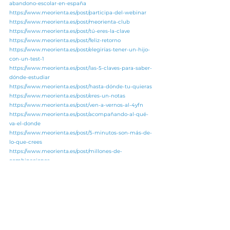
abandono-escolar-en-españa
https://www.meorienta.es/post/participa-del-webinar
https://www.meorienta.es/post/meorienta-club
https://www.meorienta.es/post/tú-eres-la-clave
https://www.meorienta.es/post/feliz-retorno
https://www.meorienta.es/post/elegirías-tener-un-hijo-
con-un-test-1
https://www.meorienta.es/post/las-5-claves-para-saber-
dónde-estudiar
https://www.meorienta.es/post/hasta-dónde-tu-quieras
https://www.meorienta.es/post/eres-un-notas
https://www.meorienta.es/post/ven-a-vernos-al-4yfn
https://www.meorienta.es/post/acompañando-al-qué-
va-el-donde
https://www.meorienta.es/post/5-minutos-son-más-de-
lo-que-crees
https://www.meorienta.es/post/millones-de-
combinaciones
https://www.meorienta.es/post/pues-si-que-te-puedo-
ayudar
https://www.meorienta.es/post/calcular-la-nota-
proyectada-de-tus-alumnos
https://www.meorienta.es/post/pues-la-verdad-no-se
https://www.meorienta.es/post/orientar-midiendo-el-
futuro