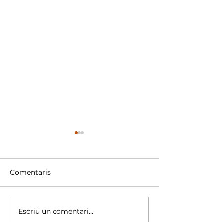
Comentaris
Escriu un comentari...
La mediocritat
La gent no ha 