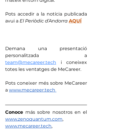
mateix entorn digital.
Pots accedir a la notícia publicada 
avui a 
El Periòdic d’Andorra
AQUÍ
Demana una presentació 
personalitzada a 
team@mecareer.tech
 i coneixex 
totes les ventatges de MeCareer. 
Pots coneixer més sobre MeCareer 
a 
www.mecareer.tech
Conoce
 más sobre nosotros en el 
www.zenoquantum.com
,
www.mecareer.tech
, 