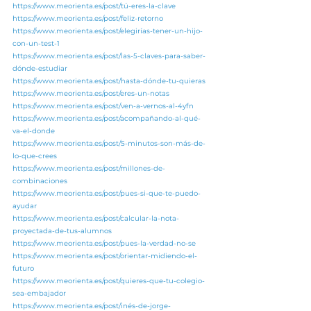
https://www.meorienta.es/post/tú-eres-la-clave
https://www.meorienta.es/post/feliz-retorno
https://www.meorienta.es/post/elegirías-tener-un-hijo-
con-un-test-1
https://www.meorienta.es/post/las-5-claves-para-saber-
dónde-estudiar
https://www.meorienta.es/post/hasta-dónde-tu-quieras
https://www.meorienta.es/post/eres-un-notas
https://www.meorienta.es/post/ven-a-vernos-al-4yfn
https://www.meorienta.es/post/acompañando-al-qué-
va-el-donde
https://www.meorienta.es/post/5-minutos-son-más-de-
lo-que-crees
https://www.meorienta.es/post/millones-de-
combinaciones
https://www.meorienta.es/post/pues-si-que-te-puedo-
ayudar
https://www.meorienta.es/post/calcular-la-nota-
proyectada-de-tus-alumnos
https://www.meorienta.es/post/pues-la-verdad-no-se
https://www.meorienta.es/post/orientar-midiendo-el-
futuro
https://www.meorienta.es/post/quieres-que-tu-colegio-
sea-embajador
https://www.meorienta.es/post/inés-de-jorge-