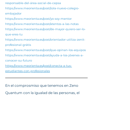
responsable-del-área-social-de-cepsa
https://www.meorienta.es/post/zola-nuevo-colegio-
embajador
https://www.meorienta.es/post/yo-soy-mentor
https://www.meorienta.es/post/atentos-a-las-notas
https://www.meorienta.es/post/de-mayor-quiero-ser-lo-
que-eres-tu
https://www.meorienta.es/post/orientador-utiliza-zenit-
profesional-grátis
https://www.meorienta.es/post/que-opinan-los-equipos
https://www.meorienta.es/post/ayuda-a-los-jóvenes-a-
conocer-su-futuro
https://www.meorienta.es/post/conecta-a-tus-
estudiantes-con-profesionales
En el comprosmiso que tenemos en Zeno 
Quantum con la igualad de las personas, el 
texto está redactado en género masculino ya 
que la RAE mantiene que el masculino 
genérico se usa para ambos sexos y que no 
excluye a la mujer.