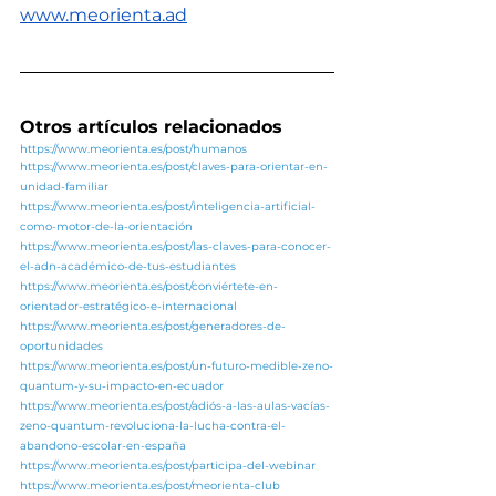
www.meorienta.ad
Otros artículos relacionados
https://www.meorienta.es/post/humanos
https://www.meorienta.es/post/claves-para-orientar-en-
unidad-familiar
https://www.meorienta.es/post/inteligencia-artificial-
como-motor-de-la-orientación
https://www.meorienta.es/post/las-claves-para-conocer-
el-adn-académico-de-tus-estudiantes
https://www.meorienta.es/post/conviértete-en-
orientador-estratégico-e-internacional
https://www.meorienta.es/post/generadores-de-
oportunidades
https://www.meorienta.es/post/un-futuro-medible-zeno-
quantum-y-su-impacto-en-ecuador
https://www.meorienta.es/post/adiós-a-las-aulas-vacías-
zeno-quantum-revoluciona-la-lucha-contra-el-
abandono-escolar-en-españa
https://www.meorienta.es/post/participa-del-webinar
https://www.meorienta.es/post/meorienta-club