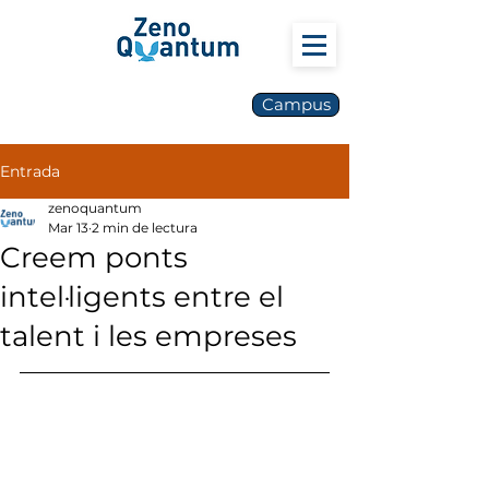
Campus
Entrada
zenoquantum
Mar 13
2 min de lectura
Creem ponts
intel·ligents entre el
talent i les empreses