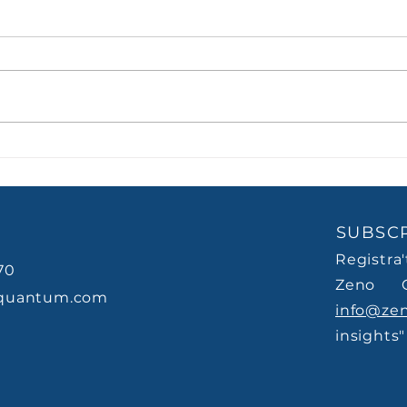
La mediocritat moderna
La g
no suspen. Aprova just.
treb
creu
SUBSCR
Registra
70
Zeno 
quantum.com
info@ze
insights"