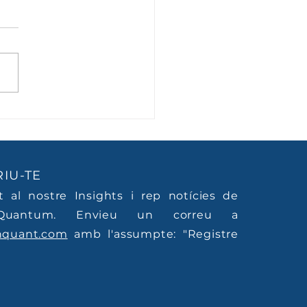
ent no ha deixat de
allar. Ha deixat de
re.
IU-TE
't al nostre Insights i rep notícies de
Quantum. Envieu un correu a
nquant.com
amb l'assumpte: "Registre