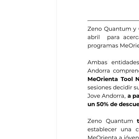
Zeno Quantum y C
abril  para acer
programas MeOrien
Ambas entidade
MeOrienta Tool N
sesiones decidir s
Jove Andorra, 
a p
un 50% de descu
Zeno Quantum 
establecer una c
MeOrienta a jóven