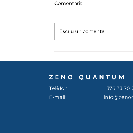
Comentaris
Fins setembre
Escriu un comentari...
ZENO QUANTUM
Telèfon
+376 73 70 
E-mail:
info@zeno