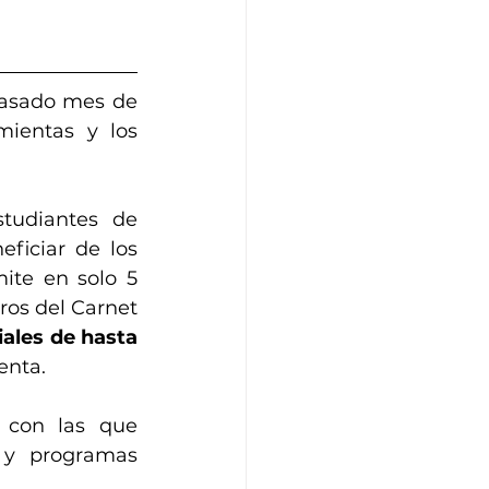
asado mes de 
ientas y los 
tudiantes de 
Andorra comprendidos entre los 15 y los 21 años, se puedan beneficiar de los 
ite en solo 5 
os del Carnet 
ales de hasta 
enta.
, con las que 
 y programas 