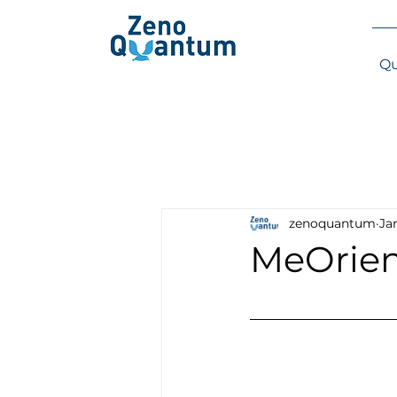
Qu
zenoquantum
Ja
MeOrien