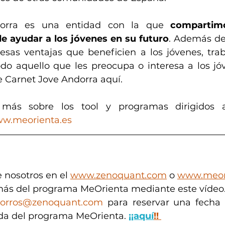
orra es una entidad con la que 
compartim
de ayudar a los jóvenes en su futuro
. Además de
sas ventajas que beneficien a los jóvenes, trab
do aquello que les preocupa o interesa a los jó
 Carnet Jove Andorra aquí.
más sobre los tool y programas dirigidos a 
w.meorienta.es
 nosotros en el 
www.zenoquant.com
 o 
www.meor
ás del programa MeOrienta mediante este vídeo.
orros@zenoquant.com
 para reservar una fecha o
da del programa MeOrienta. 
¡¡aquí
!!