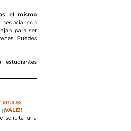
os el mismo 
 negociar con 
ajan para ser 
venes. Puedes 
estudiantes 
ienta.es
 
¡¡
VALE!!
 solicita una 