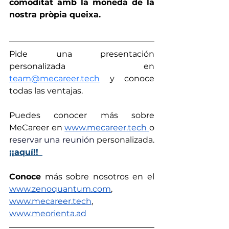
comoditat amb la moneda de la 
nostra pròpia queixa.
Pide una presentación 
personalizada en 
team@mecareer.tech
 y conoce 
todas las ventajas.
Puedes conocer más sobre 
MeCareer en 
www.mecareer.tech
o 
r
eservar una reunión 
personalizada. 
¡¡aquí!!
Conoce
 más sobre nosotros en el 
www.zenoquantum.com
,
www.mecareer.tech
, 
www.meorienta.ad