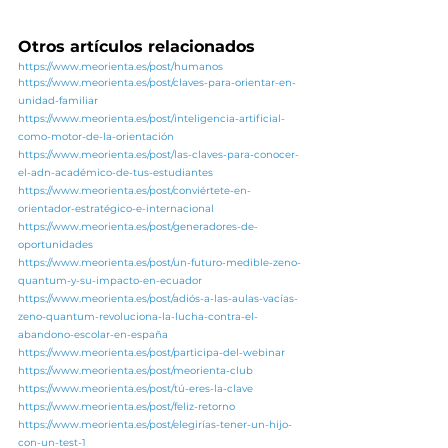
Otros artículos relacionados
https://www.meorienta.es/post/humanos
https://www.meorienta.es/post/claves-para-orientar-en-
unidad-familiar
https://www.meorienta.es/post/inteligencia-artificial-
como-motor-de-la-orientación
https://www.meorienta.es/post/las-claves-para-conocer-
el-adn-académico-de-tus-estudiantes
https://www.meorienta.es/post/conviértete-en-
orientador-estratégico-e-internacional
https://www.meorienta.es/post/generadores-de-
oportunidades
https://www.meorienta.es/post/un-futuro-medible-zeno-
quantum-y-su-impacto-en-ecuador
https://www.meorienta.es/post/adiós-a-las-aulas-vacías-
zeno-quantum-revoluciona-la-lucha-contra-el-
abandono-escolar-en-españa
https://www.meorienta.es/post/participa-del-webinar
https://www.meorienta.es/post/meorienta-club
https://www.meorienta.es/post/tú-eres-la-clave
https://www.meorienta.es/post/feliz-retorno
https://www.meorienta.es/post/elegirías-tener-un-hijo-
con-un-test-1