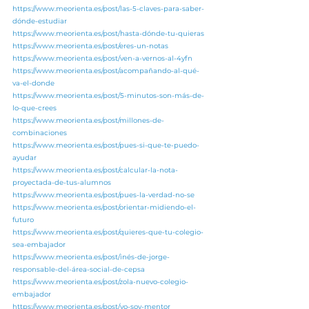
https://www.meorienta.es/post/las-5-claves-para-saber-
dónde-estudiar
https://www.meorienta.es/post/hasta-dónde-tu-quieras
https://www.meorienta.es/post/eres-un-notas
https://www.meorienta.es/post/ven-a-vernos-al-4yfn
https://www.meorienta.es/post/acompañando-al-qué-
va-el-donde
https://www.meorienta.es/post/5-minutos-son-más-de-
lo-que-crees
https://www.meorienta.es/post/millones-de-
combinaciones
https://www.meorienta.es/post/pues-si-que-te-puedo-
ayudar
https://www.meorienta.es/post/calcular-la-nota-
proyectada-de-tus-alumnos
https://www.meorienta.es/post/pues-la-verdad-no-se
https://www.meorienta.es/post/orientar-midiendo-el-
futuro
https://www.meorienta.es/post/quieres-que-tu-colegio-
sea-embajador
https://www.meorienta.es/post/inés-de-jorge-
responsable-del-área-social-de-cepsa
https://www.meorienta.es/post/zola-nuevo-colegio-
embajador
https://www.meorienta.es/post/yo-soy-mentor