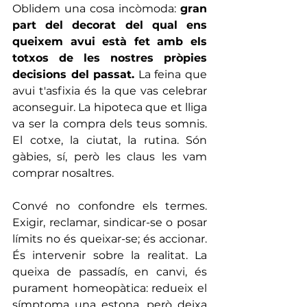
Oblidem una cosa incòmoda: 
gran 
part del decorat del qual ens 
queixem avui està fet amb els 
totxos de les nostres pròpies 
decisions del passat.
 La feina que 
avui t'asfixia és la que vas celebrar 
aconseguir. La hipoteca que et lliga 
va ser la compra dels teus somnis. 
El cotxe, la ciutat, la rutina. Són 
gàbies, sí, però les claus les vam 
comprar nosaltres.
Convé no confondre els termes. 
Exigir, reclamar, sindicar-se o posar 
límits no és queixar-se; és accionar. 
És intervenir sobre la realitat. La 
queixa de passadís, en canvi, és 
purament homeopàtica: redueix el 
símptoma una estona, però deixa 