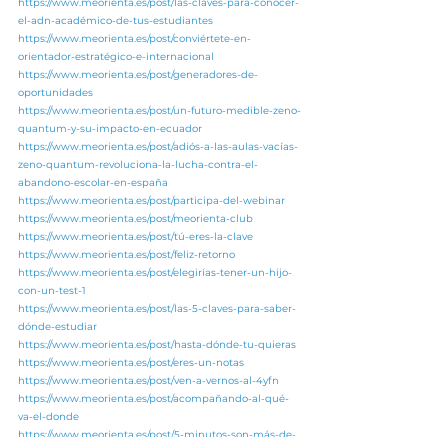
https://www.meorienta.es/post/las-claves-para-conocer-
el-adn-académico-de-tus-estudiantes
https://www.meorienta.es/post/conviértete-en-
orientador-estratégico-e-internacional
https://www.meorienta.es/post/generadores-de-
oportunidades
https://www.meorienta.es/post/un-futuro-medible-zeno-
quantum-y-su-impacto-en-ecuador
https://www.meorienta.es/post/adiós-a-las-aulas-vacías-
zeno-quantum-revoluciona-la-lucha-contra-el-
abandono-escolar-en-españa
https://www.meorienta.es/post/participa-del-webinar
https://www.meorienta.es/post/meorienta-club
https://www.meorienta.es/post/tú-eres-la-clave
https://www.meorienta.es/post/feliz-retorno
https://www.meorienta.es/post/elegirías-tener-un-hijo-
con-un-test-1
https://www.meorienta.es/post/las-5-claves-para-saber-
dónde-estudiar
https://www.meorienta.es/post/hasta-dónde-tu-quieras
https://www.meorienta.es/post/eres-un-notas
https://www.meorienta.es/post/ven-a-vernos-al-4yfn
https://www.meorienta.es/post/acompañando-al-qué-
va-el-donde
https://www.meorienta.es/post/5-minutos-son-más-de-