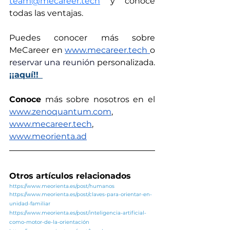
team@mecareer.tech
 y conoce 
todas las ventajas.
Puedes conocer más sobre 
MeCareer en 
www.mecareer.tech
o 
r
eservar una reunión 
personalizada. 
¡¡aquí!!
Conoce
 más sobre nosotros en el 
www.zenoquantum.com
,
www.mecareer.tech
, 
www.meorienta.ad
Otros artículos relacionados
https://www.meorienta.es/post/humanos
https://www.meorienta.es/post/claves-para-orientar-en-
unidad-familiar
https://www.meorienta.es/post/inteligencia-artificial-
como-motor-de-la-orientación