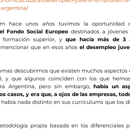
economicas.uba.ar/desempleo-juvenil-un-problema
argentina/
el Fondo Social Europeo
 destinados a jóvenes 
 formación superior, y 
que hacía más de 3 
 mencionar que en esos años 
el desempleo juve
amas descubrimos que existen muchos aspectos q
l, y que algunos coinciden con los que hemo
ra Argentina, pero sin embargo, 
había un as
os casos, y era que, a ojos de las empresas, todo
 había nada distinto en sus curriculums que los di
odología propia basada en los diferenciales pa