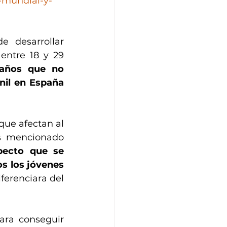
-mundial-y-
En Zeno Quantum hace unos años tuvimos la oportunidad de desarrollar 
entre 18 y 29 
años que no 
nil en España 
ue afectan al 
s mencionado 
pecto que se 
s los jóvenes 
ferenciara del 
ra conseguir 