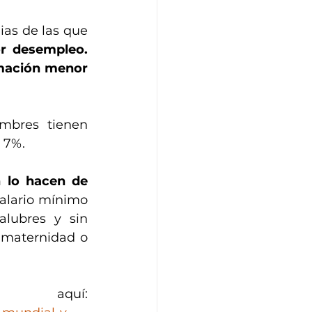
ias de las que 
a menos ingresos mayor desempleo. 
ación menor 
mbres tienen 
 7%.
 lo hacen de 
alario mínimo 
lubres y sin 
 maternidad o 
Puedes leer el artículo original aquí: 