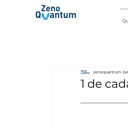
Qu
zenoquantum
Ja
1 de cad