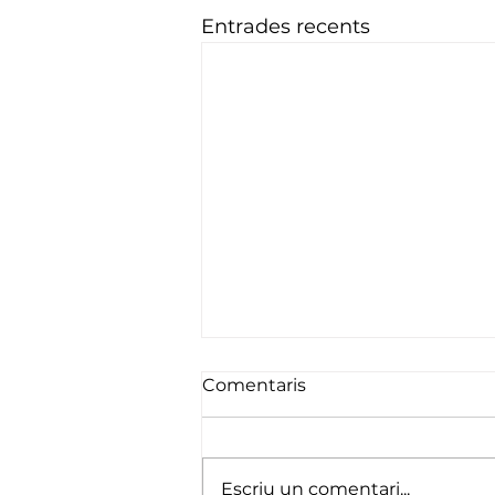
Entrades recents
Comentaris
Fins setembre
Escriu un comentari...