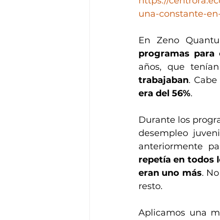
https://centrora.
una-constante-en-
programas para 
años, que tenían
trabajaban
. Cabe
era del 56%
.
Durante los progr
desempleo juveni
anteriormente pa
repetía en todos l
eran uno más
. No
resto. 
Aplicamos una met