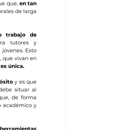
ue que, 
en tan 
rales de larga 
 trabajo de 
a tutores y 
jóvenes. Esto 
 que vivan en 
es única.
ósito
 y es que 
ebe situar al 
que, de forma 
o académico y 
erramientas 