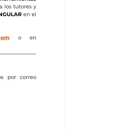
 los tutores y 
INGULAR
 en el 
com
 o en 
s por correo 