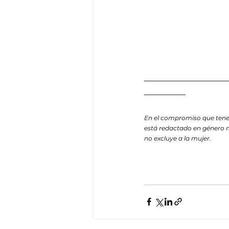
__________________
_________
En el compromiso que tene
está redactado en género m
no excluye a la mujer.