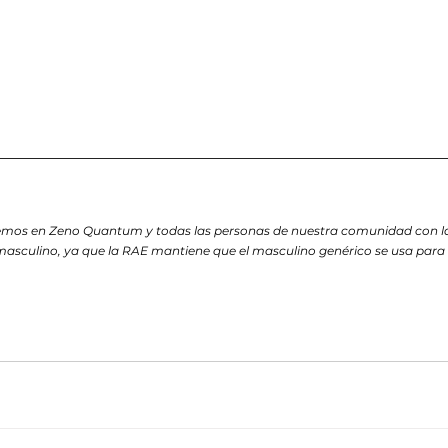
__________________________________________________
mos en Zeno Quantum y todas las personas de nuestra comunidad con la i
asculino, ya que la RAE mantiene que el masculino genérico se usa para